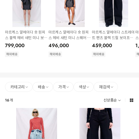
마르케스 알메이다 숏 원피
마르케스 알메이다 숏 원피
마르케스 알메이다 스트레이
마
스 블랙 헤비 새틴 미니 보우
스 헤비 새틴 미니 스퀘어 코
트 팬츠 블랙 드릴 보이프렌
스
드레스
르셋 피티드 드레스
드 스타일 진
터
799,000
496,000
459,000
1
해외배송
해외배송
해외배송
카테고리
배송
가격
색상
재검색
16
개
신상품순