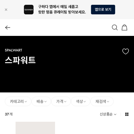
SPALWART
스파워트
카테고리
배송
가격
색상
재검색
37
개
신상품순