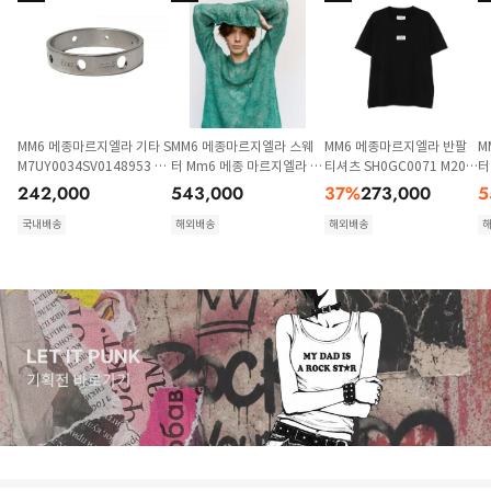
MM6 메종마르지엘라 기타 S
MM6 메종마르지엘라 스웨
MM6 메종마르지엘라 반팔
M
M7UY0034SV0148953 D
터 Mm6 메종 마르지엘라 거
티셔츠 SH0GC0071 M202
터
OM
즈 모헤어 블렌드 루즈 니트
58900 BLACK
0
242,000
543,000
37
%
273,000
5
그린
국내배송
해외배송
해외배송