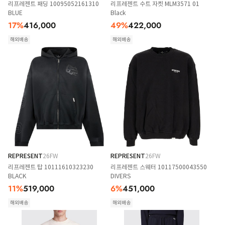
리프레젠트 패딩 10095052161310
리프레젠트 수트 자켓 MLM3571 01
BLUE
Black
17
%
416,000
49
%
422,000
해외배송
해외배송
REPRESENT
26FW
REPRESENT
26FW
리프레젠트 탑 10111610323230
리프레젠트 스웨터 10117500043550
BLACK
DIVERS
11
%
519,000
6
%
451,000
해외배송
해외배송