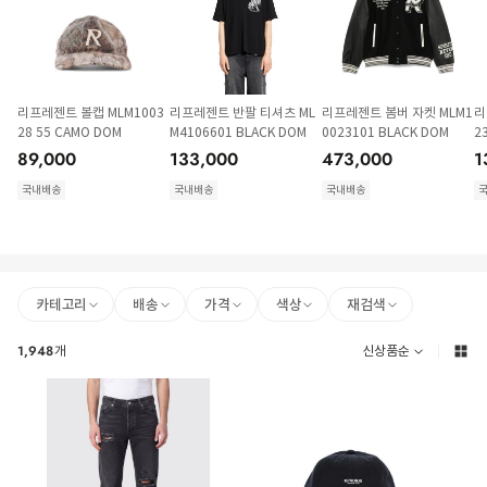
리프레젠트 볼캡 MLM1003
리프레젠트 반팔 티셔츠 ML
리프레젠트 봄버 자켓 MLM1
리
28 55 CAMO DOM
M4106601 BLACK DOM
0023101 BLACK DOM
2
89,000
133,000
473,000
1
국내배송
국내배송
국내배송
카테고리
배송
가격
색상
재검색
1,948
개
신상품순