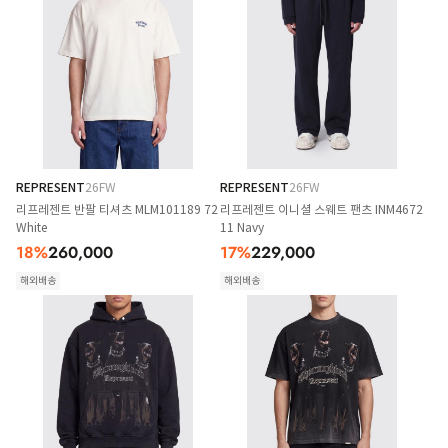
REPRESENT
26FW
REPRESENT
26FW
리프레젠트 반팔 티셔츠 MLM101189 72
리프레젠트 이니셜 스웨트 팬츠 INM4672
White
11 Navy
18
%
260,000
17
%
229,000
해외배송
해외배송