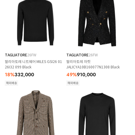
TAGLIATORE
26FW
TAGLIATORE
26FW
딸리아토레 니트웨어 MILES GSI26 01
딸리아토레 자켓
26I32 099 Black
JALICYA10B160077N1308 Black
18
%
332,000
49
%
910,000
해외배송
해외배송