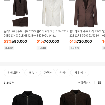
딸리아토레 수트 세트 2SVS
딸리아토레 자켓 1SMC22K
딸리아토레 수트 자켓 2SVS
딸
20B11340351EM991 Bro
340305U White
22B11PE 550061M11666
0
wn
94 Brown
E
53
%
685,000
51
%
760,000
61
%
720,000
1
해외배송
해외배송
해외배송
카테고리
배송
가격
색상
재검색
3,347
개
신상품순