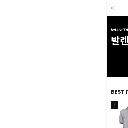
BALLANTY
발
BEST 
1