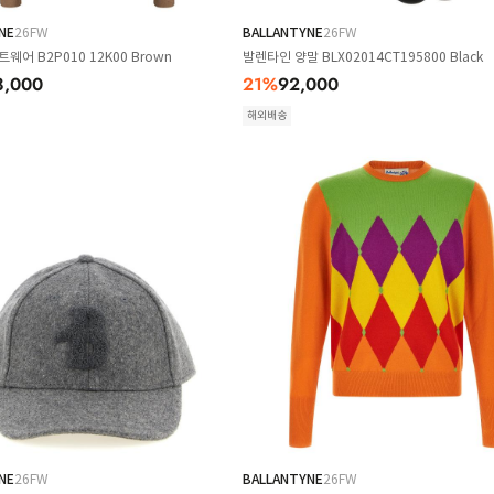
NE
26FW
BALLANTYNE
26FW
웨어 B2P010 12K00 Brown
발렌타인 양말 BLX02014CT195800 Black
8,000
21
%
92,000
해외배송
NE
26FW
BALLANTYNE
26FW