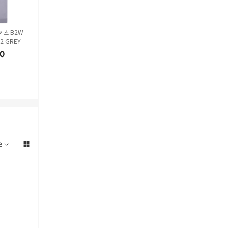
셔츠 B2W
발렌타인 반팔 티셔츠 B2W
발렌타인 스웨터 B2P1551
발렌타인 스웨터 
02 GREY
03518C23 14279 NUDE N
6W02 12506 GREEN
6W02 13777 
EUTRALS
0
38
%
251,000
17
%
520,000
17
%
520,
해외배송
해외배송
해외배송
순