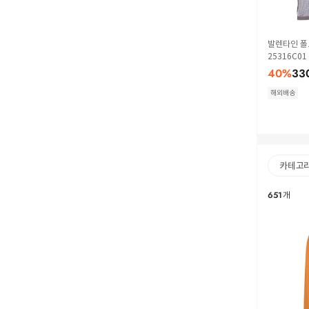
발렌타인 폴
25316C01
40
%
33
해외배송
카테고
651
개