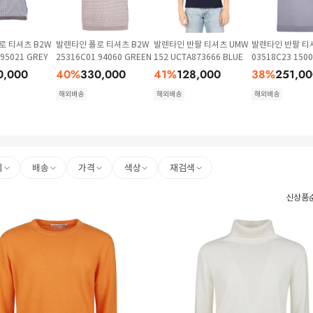
로 티셔츠 B2W
발렌타인 폴로 티셔츠 B2W
발렌타인 반팔 티셔츠 UMW
발렌타인 반팔 티
 95021 GREY
25316C01 94060 GREEN
152 UCTA873666 BLUE
03518C23 150
0,000
40
%
330,000
41
%
128,000
38
%
251,00
해외배송
해외배송
해외배송
리
배송
가격
색상
재검색
신상품