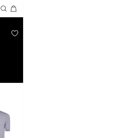
5
6
7