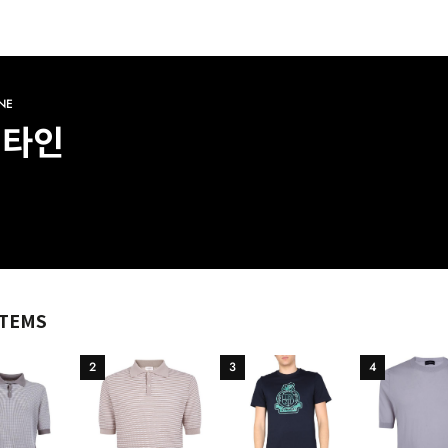
NE
렌타인
ITEMS
2
3
4