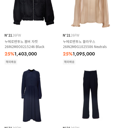
N°21
26FW
N°21
26FW
누메로벤투노 봄버 자켓
누메로벤투노 블라우스
26IN2M0O0215246 Black
26IN2M0G1025586 Neutrals
25
%
1,403,000
25
%
1,095,000
해외배송
해외배송