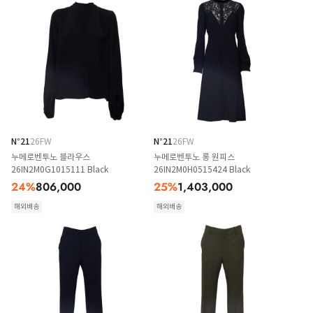
N°21
26FW
N°21
26FW
누메로벤투노 블라우스
누메로벤투노 롱 원피스
26IN2M0G1015111 Black
26IN2M0H0515424 Black
24
%
806,000
25
%
1,403,000
해외배송
해외배송