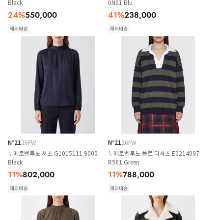
Black
0N01 Blu
24
%
550,000
41
%
238,000
해외배송
해외배송
N°21
26FW
N°21
26FW
누메로벤투노 셔츠 G1015111 9000
누메로벤투노 폴로 티셔츠 E0214097
Black
R561 Green
11
%
802,000
11
%
788,000
해외배송
해외배송