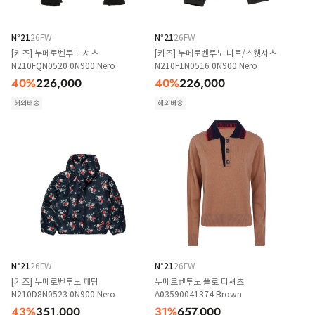
N°21
26FW
N°21
26FW
[키즈] 누메로벤투노 셔츠
[키즈] 누메로벤투노 니트/스웻셔츠
N210FQN0520 0N900 Nero
N210F1N0516 0N900 Nero
40
%
226,000
40
%
226,000
해외배송
해외배송
N°21
26FW
N°21
26FW
[키즈] 누메로벤투노 패딩
누메로벤투노 폴로 티셔츠
N210D8N0523 0N900 Nero
A03590041374 Brown
43
%
351,000
31
%
657,000