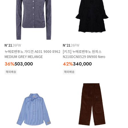
N°21
26FW
N°21
26FW
누메로벤투노 가디건 A031 9000 8962
[키즈] 누메로벤투노 원피스
MEDIUM GREY MELANGE
N210DCN0529 0N900 Nero
36
%
503,000
42
%
340,000
해외배송
해외배송