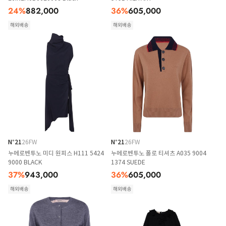
24
%
882,000
36
%
605,000
해외배송
해외배송
N°21
26FW
N°21
26FW
누메로벤투노 미디 원피스 H111 5424
누메로벤투노 폴로 티셔츠 A035 9004
9000 BLACK
1374 SUEDE
37
%
943,000
36
%
605,000
해외배송
해외배송