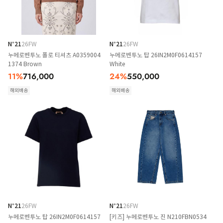
N°21
26FW
N°21
26FW
누메로벤투노 폴로 티셔츠 A0359004
누메로벤투노 탑 26IN2M0F0614157
1374 Brown
White
11
%
716,000
24
%
550,000
해외배송
해외배송
N°21
26FW
N°21
26FW
누메로벤투노 탑 26IN2M0F0614157
[키즈] 누메로벤투노 진 N210FBN0534