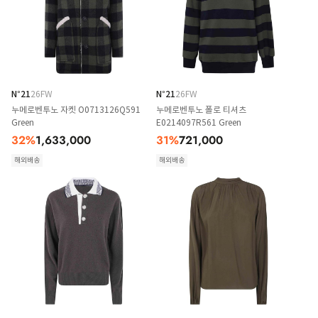
N°21
26FW
N°21
26FW
누메로벤투노 자켓 O0713126Q591
누메로벤투노 폴로 티셔츠
Green
E0214097R561 Green
32
%
1,633,000
31
%
721,000
해외배송
해외배송