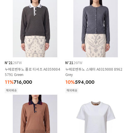
N°21
26FW
N°21
26FW
누메로벤투노 폴로 티셔츠 A0359004
누메로벤투노 스웨터 A0319000 8962
5791 Green
Grey
11
%
716,000
10
%
594,000
해외배송
해외배송