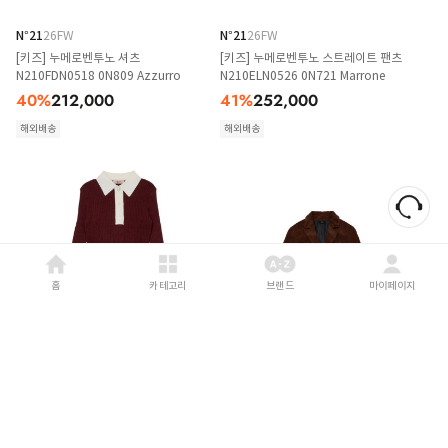
N°21
26FW
N°21
26FW
[키즈] 누메로벤투노 셔츠
[키즈] 누메로벤투노 스트레이트 팬츠
N210FDN0518 0N809 Azzurro
N210ELN0526 0N721 Marrone
40
%
212,000
41
%
252,000
해외배송
해외배송
홈
카테고리
브랜드
마이페이지
N°21
26FW
N°21
26FW
[키즈] 누메로벤투노 폴로 셔츠
[키즈] 누메로벤투노 자켓
N210DLN0544 0N413 Bordeaux
N210E0N0526 0N721 Marrone
40
%
226,000
43
%
351,000