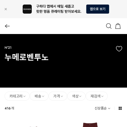
N°21
누메로벤투노
카테고리
배송
가격
색상
재검색
416
개
신상품순