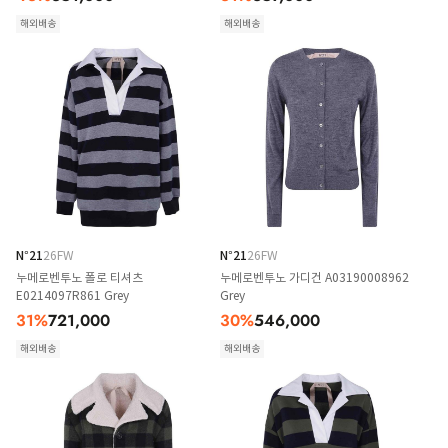
해외배송
해외배송
N°21
26FW
N°21
26FW
누메로벤투노 폴로 티셔츠
누메로벤투노 가디건 A03190008962
E0214097R861 Grey
Grey
31
%
721,000
30
%
546,000
해외배송
해외배송