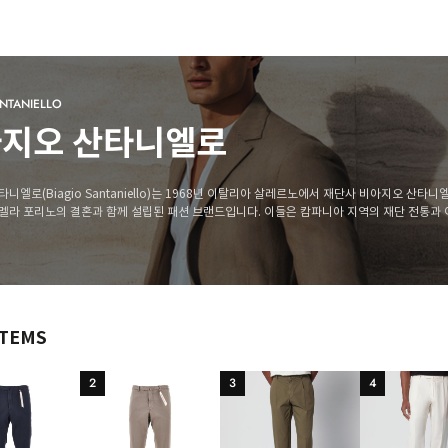
ANTANIELLO
지오 산타니엘로
니엘로(Biagio Santaniello)는 1968년 이탈리아 살레르노에서 재단사 비아지오 산타니
멜라 포리노의 결혼과 함께 설립된 패션 브랜드입니다. 이들은 캄파니아 지역의 재단 전통과 
바탕으로 활동을 시작하였으며, 1991년 첫 컬렉션을 선보였습니다.
ITEMS
2
3
4