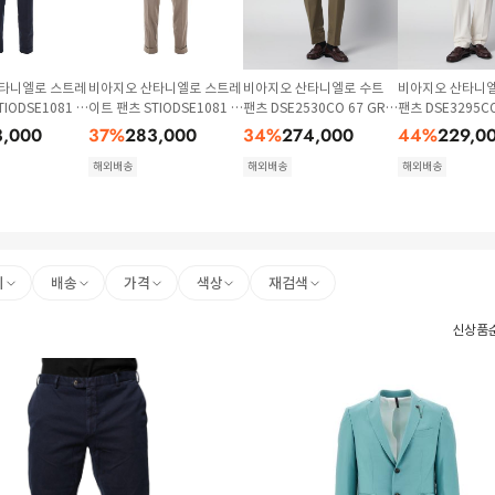
타니엘로 스트레
비아지오 산타니엘로 스트레
비아지오 산타니엘로 수트
비아지오 산타니엘
IODSE1081 Bl
이트 팬츠 STIODSE1081 G
팬츠 DSE2530CO 67 GRE
팬츠 DSE3295CO
rey
EN
TE
3,000
37
%
283,000
34
%
274,000
44
%
229,0
해외배송
해외배송
해외배송
리
배송
가격
색상
재검색
신상품