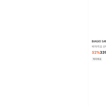
BIAGIO SA
비아지오 산타
52
%
33
해외배송