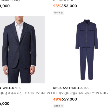
8,000
28
%
353,000
해외배송
NTANIELLO
26SS
BIAGIO SANTANIELLO
26SS
니엘로 수트 자켓 E4166BG7597MF 79B
비아지오 산타니엘로 수트 세트 E2989B76B W
49
%
659,000
6,000
해외배송