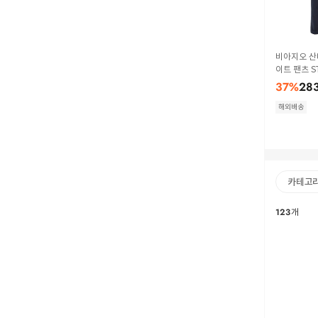
비아지오 산
이트 팬츠 ST
ue
37
%
28
해외배송
카테고
123
개