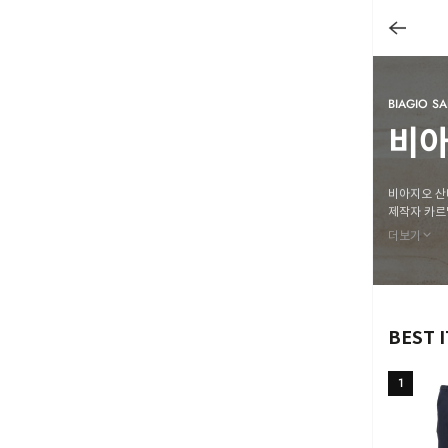
BIAGIO S
비아
비아지오 산타
제작자 카르
인 정신을 
더보기
BEST 
1