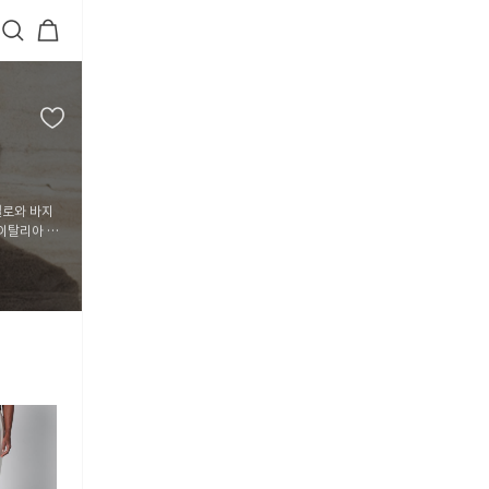
엘로와 바지
이탈리아 장
5
6
7