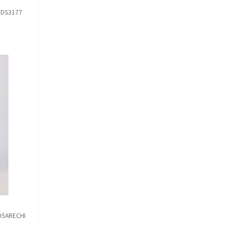
DS3177
5ARECHI