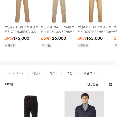
브릴리아1949 스트레이트
브릴리아1949 스트레이트
브릴리아1949 스트레이트
브
팬츠 CERNOBBIOV 32204
팬츠 BG59 32252700533
팬츠 BG07V 3220530008
팬
300073 Kaki
Beige
3 Beige
3
59
%
176,000
65
%
126,000
59
%
165,000
5
해외배송
해외배송
해외배송
카테고리
배송
가격
색상
재검색
557
개
신상품순