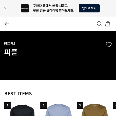
PEOPLE
피플
BEST ITEMS
1
2
3