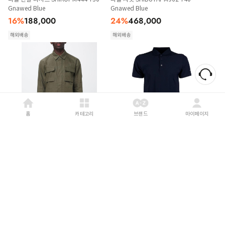
Gnawed Blue
Gnawed Blue
16
%
188,000
24
%
468,000
해외배송
해외배송
홈
카테고리
브랜드
마이페이지
PEOPLE
26SS
PEOPLE
26SS
피플 자켓 KANAZAWAPM956 880
피플 폴로 티셔츠 MASAMBA PM755790
Green
NAVY BLUE
20
%
605,000
50
%
181,000
해외배송
해외배송