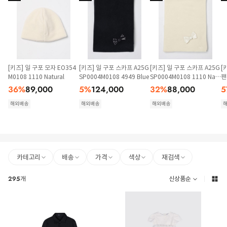
[키즈] 일 구포 모자 EO354
[키즈] 일 구포 스카프 A25G
[키즈] 일 구포 스카프 A25G
[
M0108 1110 Natural
SP0004M0108 4949 Blue
SP0004M0108 1110 Natu
팬
ral
1
36
%
89,000
5
%
124,000
32
%
88,000
5
해외배송
해외배송
해외배송
카테고리
배송
가격
색상
재검색
295
개
신상품순