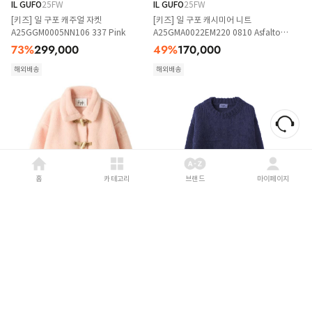
IL GUFO
25FW
IL GUFO
25FW
[키즈] 일 구포 캐주얼 자켓
[키즈] 일 구포 캐시미어 니트
A25GGM0005NN106 337 Pink
A25GMA0022EM220 0810 Asfalto
latte
73
%
299,000
49
%
170,000
해외배송
해외배송
홈
카테고리
브랜드
마이페이지
IL GUFO
25FW
IL GUFO
25FW
[키즈] 일 구포 코트
[키즈] 일 구포 캐시미어 니트
A25GGP0015PE035 307 Baby Pink
A25GMA0001EM914 497 Blue
54
%
308,000
50
%
169,000
해외배송
해외배송