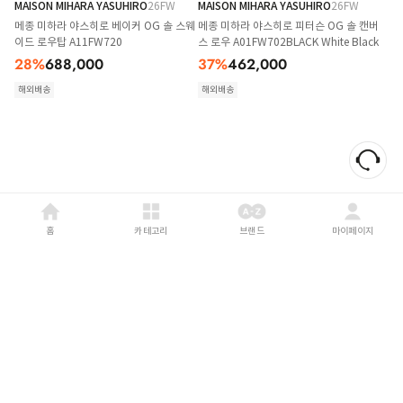
MAISON MIHARA YASUHIRO
26FW
MAISON MIHARA YASUHIRO
26FW
메종 미하라 야스히로 베이커 OG 솔 스웨
메종 미하라 야스히로 피터슨 OG 솔 캔버
이드 로우탑 A11FW720
스 로우 A01FW702BLACK White Black
28
%
688,000
37
%
462,000
해외배송
해외배송
홈
카테고리
브랜드
마이페이지
MAISON MIHARA YASUHIRO
26FW
MAISON MIHARA YASUHIRO
26FW
메종 미하라 야스히로 피터슨 OG 솔 캔버
메종 미하라 야스히로 행크 OG 솔 캔버스
스 로우 A01FW702WHITE
로우탑 A05FW702WHITE
37
%
462,000
37
%
471,000
해외배송
해외배송