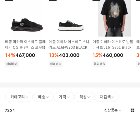
메종 미하라 야스히로 블레
메종 미하라 야스히로 스니
메종 미하라 야스히로 반팔
메
이키 OG 솔 캔버스 로우탑
커즈 A16FW703 BLACK
티셔츠 J16TS851 Black
츠
스니커즈 A08FW735 BLKB
14
%
467,000
13
%
403,000
15
%
460,000
3
K BLACK
해외배송
해외배송
해외배송
카테고리
배송
가격
색상
재검색
725
개
신상품순