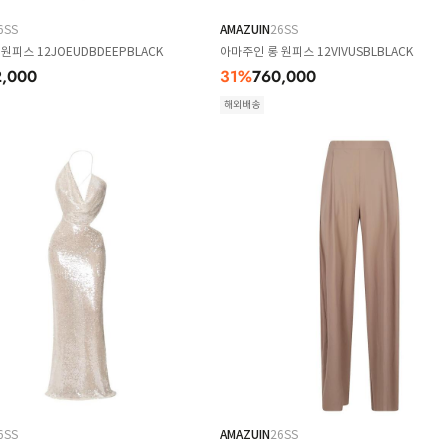
6SS
AMAZUIN
26SS
원피스 12JOEUDBDEEPBLACK
아마주인 롱 원피스 12VIVUSBLBLACK
,000
31
%
760,000
해외배송
6SS
AMAZUIN
26SS