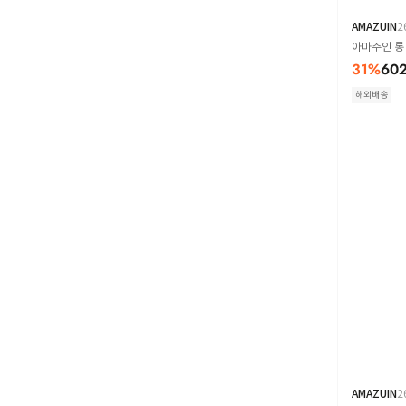
AMAZUIN
2
아마주인 롱 
31
%
602
해외배송
AMAZUIN
2