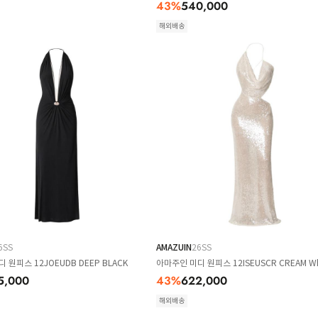
43
%
540,000
해외배송
6SS
AMAZUIN
26SS
 원피스 12JOEUDB DEEP BLACK
아마주인 미디 원피스 12ISEUSCR CREAM Wh
5,000
43
%
622,000
해외배송