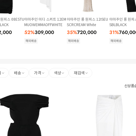
원피스 08ESTU
아마주인 미디 스커트 12EM
아마주인 롱 원피스 12ISEU
아마주인 롱 원피스 
BLACK
MUOWEMMAOFFWHITE
SCRCREAM White
SBLBLACK
2,000
52
%
309,000
35
%
720,000
31
%
760,00
해외배송
해외배송
해외배송
리
배송
가격
색상
재검색
신상품