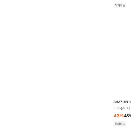
해외배송
AMAZUIN
2
아마주인 미디
43
%
49
해외배송