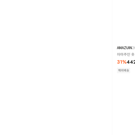
AMAZUIN
2
아마주인 숏 
31
%
44
해외배송