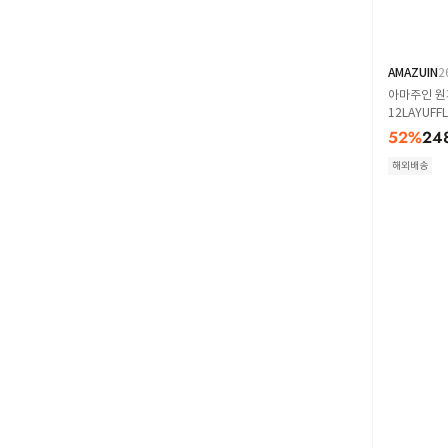
AMAZUIN
2
아마주인 원
12LAYUFFL
52
%
24
해외배송