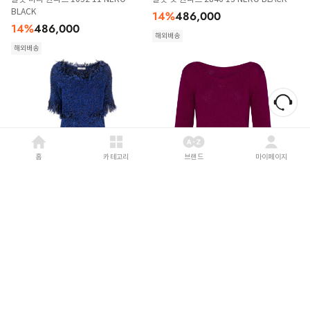
BLACK
14
%
486,000
14
%
486,000
해외배송
해외배송
홈
카테고리
브랜드
마이페이지
CHARLOTT
CHARLOTT
샬롯 숏 원피스 4030 19 MATTI BLUE
샬롯 스웨터 8163730 Multicolor
14
%
486,000
75
%
247,000
해외배송
해외배송