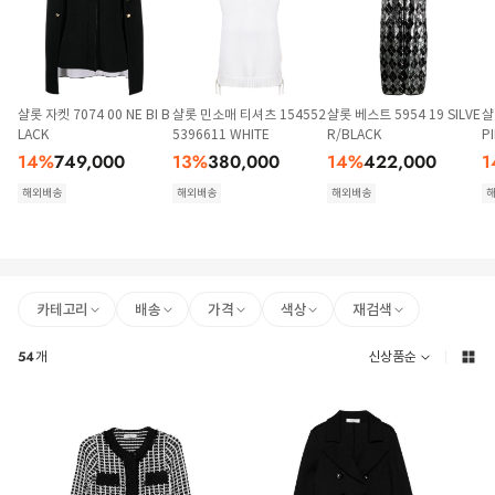
샬롯 자켓 7074 00 NE BI B
샬롯 민소매 티셔츠 154552
샬롯 베스트 5954 19 SILVE
샬
LACK
5396611 WHITE
R/BLACK
P
14
%
749,000
13
%
380,000
14
%
422,000
1
해외배송
해외배송
해외배송
카테고리
배송
가격
색상
재검색
54
개
신상품순