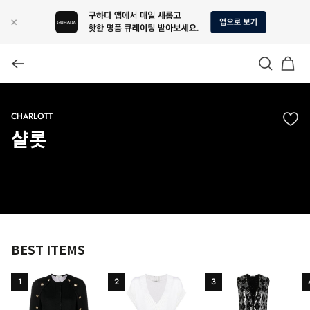
CHARLOTT
샬롯
BEST ITEMS
1
2
3