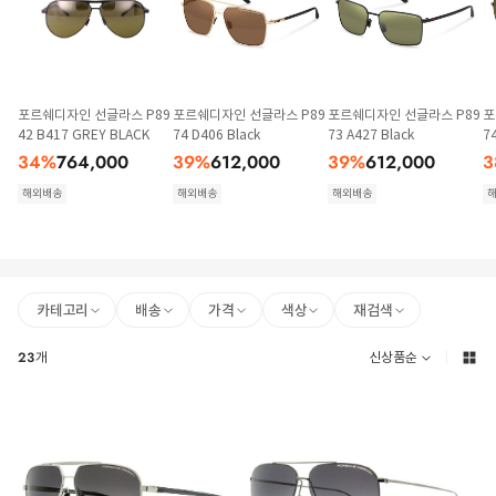
포르쉐디자인 선글라스 P89
포르쉐디자인 선글라스 P89
포르쉐디자인 선글라스 P89
포
42 B417 GREY BLACK
74 D406 Black
73 A427 Black
7
34
%
764,000
39
%
612,000
39
%
612,000
3
해외배송
해외배송
해외배송
카테고리
배송
가격
색상
재검색
23
개
신상품순