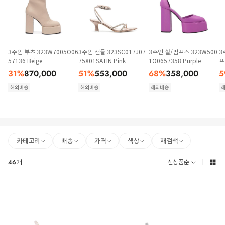
3주인 부츠 323W7005O06
3주인 샌들 323SC017J07
3주인 힐/펌프스 323W500
3
57136 Beige
75X01SATIN Pink
1O0657358 Purple
프
31
%
870,000
51
%
553,000
68
%
358,000
5
해외배송
해외배송
해외배송
카테고리
배송
가격
색상
재검색
46
개
신상품순