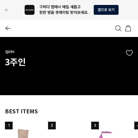
3JUIN
3주인
BEST ITEMS
1
2
3