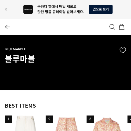
BLUEMARBLE
블루마블
BEST ITEMS
1
2
3