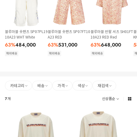
블루마블 숏팬츠 SP07PL19
블루마블 숏팬츠 SP07FT10
블루마블 반팔 셔츠 SH01FT
블
10A23 WHT White
A23 RED
10A23 RED Red
K
63
%
484,000
63
%
531,000
63
%
648,000
5
해외배송
해외배송
해외배송
카테고리
배송
가격
색상
재검색
7
개
신상품순