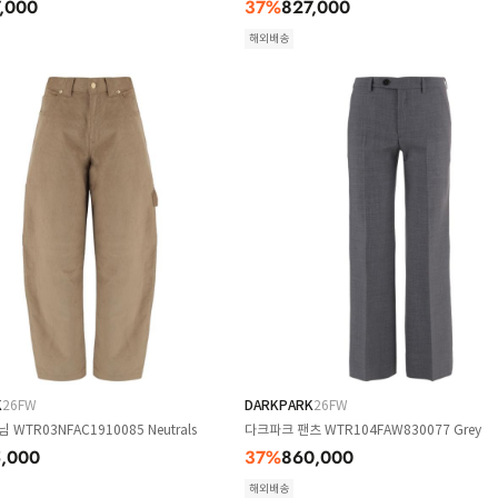
,000
37
%
827,000
해외배송
K
26FW
DARKPARK
26FW
WTR03NFAC1910085 Neutrals
다크파크 팬츠 WTR104FAW830077 Grey
,000
37
%
860,000
해외배송