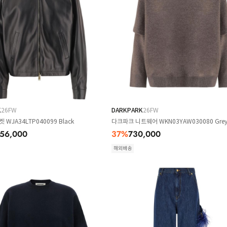
K
26FW
DARKPARK
26FW
WJA34LTP040099 Black
다크파크 니트웨어 WKN03YAW030080 Gre
056,000
37
%
730,000
해외배송