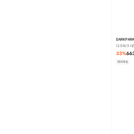
DARKPAR
다크파크 데님
33
%
66
해외배송