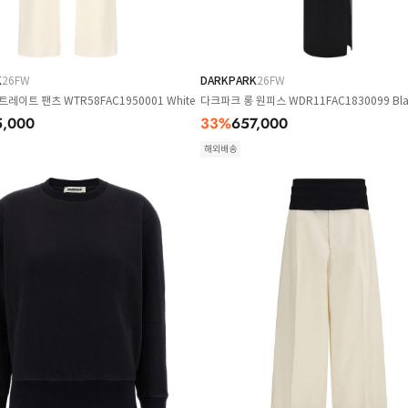
K
26FW
DARKPARK
26FW
레이트 팬츠 WTR58FAC1950001 White
다크파크 롱 원피스 WDR11FAC1830099 Bla
5,000
33
%
657,000
해외배송