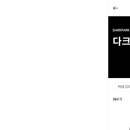
DARKPARK
다
카테고
383
개