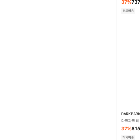
37
%
737
해외배송
DARKPAR
다크파크 데님 
37
%
815
해외배송