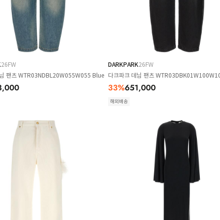
K
26FW
DARKPARK
26FW
 팬츠 WTR03NDBL20W055W055 Blue
다크파크 데님 팬츠 WTR03DBK01W100W100
3,000
33
%
651,000
해외배송