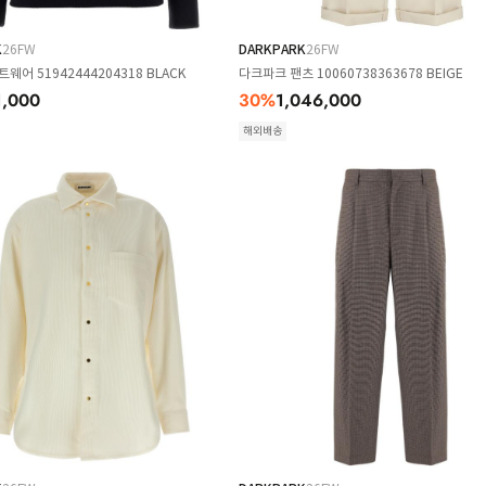
K
26FW
DARKPARK
26FW
웨어 51942444204318 BLACK
다크파크 팬츠 10060738363678 BEIGE
1,000
30
%
1,046,000
해외배송