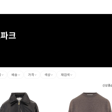
크파크
리
배송
가격
색상
재검색
신상품