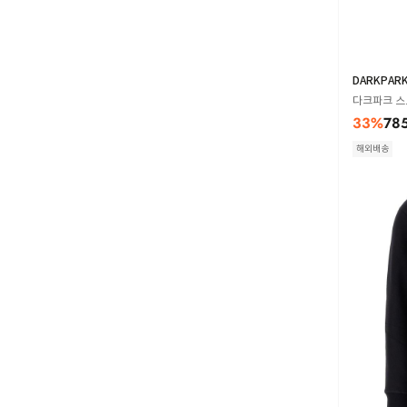
DARKPAR
다크파크 스트
33
%
78
해외배송