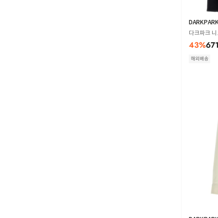
DARKPAR
다크파크 니트
43
%
67
해외배송