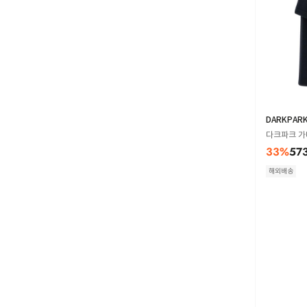
DARKPAR
다크파크 가디
33
%
57
해외배송