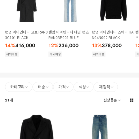
랜덤 아이덴티티 코트 RAN0
랜덤 아이덴티티 데님 팬츠
랜덤 아이덴티티 스웨터 RA
랜
3C101 BLACK
RAN03P001 BLUE
N04N002 BLACK
츠
14
%
416,000
12
%
236,000
13
%
378,000
1
해외배송
해외배송
해외배송
카테고리
배송
가격
색상
재검색
21
개
신상품순