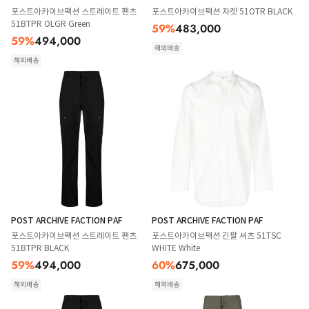
포스트아카이브팩션 스트레이트 팬츠
포스트아카이브팩션 자켓 51OTR BLACK
51BTPR OLGR Green
59
%
483,000
59
%
494,000
해외배송
해외배송
POST ARCHIVE FACTION PAF
POST ARCHIVE FACTION PAF
포스트아카이브팩션 스트레이트 팬츠
포스트아카이브팩션 긴팔 셔츠 51TSC
51BTPR BLACK
WHITE White
59
%
494,000
60
%
675,000
해외배송
해외배송