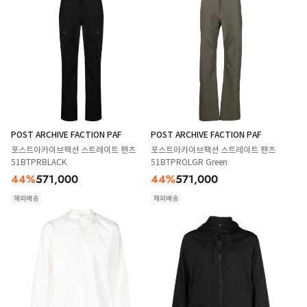
POST ARCHIVE FACTION PAF
POST ARCHIVE FACTION PAF
포스트아카이브팩션 스트레이트 팬츠
포스트아카이브팩션 스트레이트 팬츠
51BTPRBLACK
51BTPROLGR Green
44
%
571,000
44
%
571,000
해외배송
해외배송