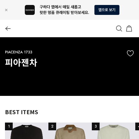
PIACENZA 1733
피아젠차
BEST ITEMS
1
2
3