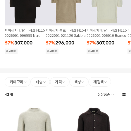
피아젠차 반팔 티셔츠 M115
피아젠차 폴로 티셔츠 M154
피아젠차 반팔 티셔츠 M115
피
0026001 006999 Nero
0022001 021120 Sabbia
0026001 006010 Bianco
0
o
57
%
307,000
57
%
296,000
57
%
307,000
5
해외배송
해외배송
해외배송
카테고리
배송
가격
색상
재검색
42
개
신상품순