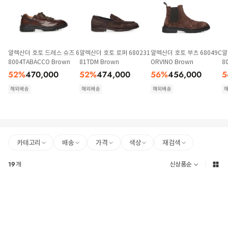
알렉산더 호토 드레스 슈즈 6
알렉산더 호토 로퍼 680231
알렉산더 호토 부츠 68049C
알
8004TABACCO Brown
81TDM Brown
ORVINO Brown
8
52
%
470,000
52
%
474,000
56
%
456,000
5
해외배송
해외배송
해외배송
카테고리
배송
가격
색상
재검색
19
개
신상품순