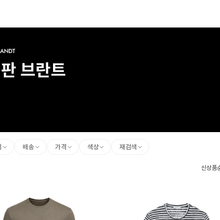
RANDT
판 브란트
리
배송
가격
색상
재검색
신상품