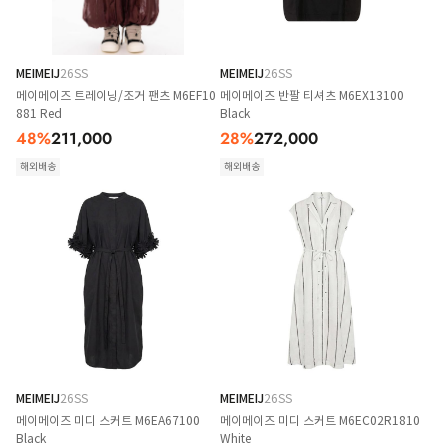
MEIMEIJ
26SS
MEIMEIJ
26SS
메이메이즈 트레이닝/조거 팬츠 M6EF10
메이메이즈 반팔 티셔츠 M6EX13100
881 Red
Black
48
%
211,000
28
%
272,000
해외배송
해외배송
MEIMEIJ
26SS
MEIMEIJ
26SS
메이메이즈 미디 스커트 M6EA67100
메이메이즈 미디 스커트 M6EC02R1810
Black
White