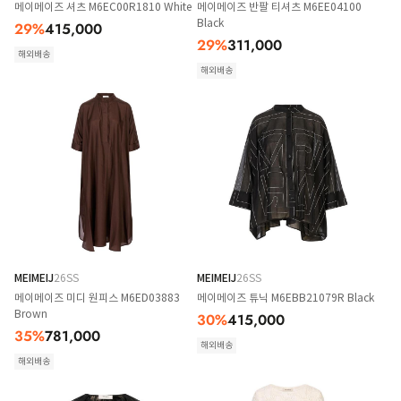
메이메이즈 셔츠 M6EC00R1810 White
메이메이즈 반팔 티셔츠 M6EE04100
Black
29
%
415,000
29
%
311,000
해외배송
해외배송
MEIMEIJ
26SS
MEIMEIJ
26SS
메이메이즈 미디 원피스 M6ED03883
메이메이즈 튜닉 M6EBB21079R Black
Brown
30
%
415,000
35
%
781,000
해외배송
해외배송