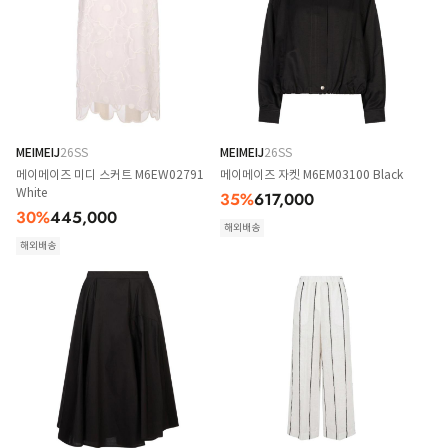
MEIMEIJ
26SS
MEIMEIJ
26SS
메이메이즈 미디 스커트 M6EW02791
메이메이즈 자켓 M6EM03100 Black
White
35
%
617,000
30
%
445,000
해외배송
해외배송