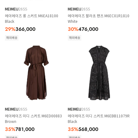
MEIMEIJ
26SS
MEIMEIJ
26SS
메이메이즈 롱 스커트 M6EA18100
메이메이즈 팔라초 팬츠 M6EC01R1810
Black
White
29
%
366,000
30
%
476,000
해외배송
해외배송
MEIMEIJ
26SS
MEIMEIJ
26SS
메이메이즈 미디 스커트 M6ED00883
메이메이즈 미디 스커트 M6EBB11079R
Brown
Black
35
%
781,000
35
%
568,000
해외배송
해외배송