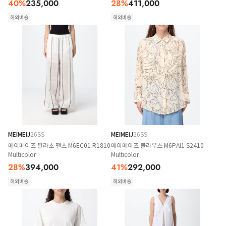
40
%
235,000
28
%
411,000
해외배송
해외배송
MEIMEIJ
26SS
MEIMEIJ
26SS
메이메이즈 팔라초 팬츠 M6EC01 R1810
메이메이즈 블라우스 M6PAI1 S2410
Multicolor
Multicolor
28
%
394,000
41
%
292,000
해외배송
해외배송