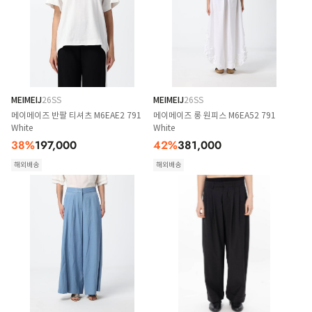
MEIMEIJ
26SS
MEIMEIJ
26SS
메이메이즈 반팔 티셔츠 M6EAE2 791
메이메이즈 롱 원피스 M6EA52 791
White
White
38
%
197,000
42
%
381,000
해외배송
해외배송