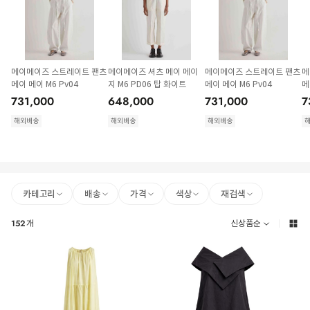
메이메이즈 스트레이트 팬츠
메이메이즈 셔츠 메이 메이
메이메이즈 스트레이트 팬츠
메
메이 메이 M6 Pv04
지 M6 PD06 탑 화이트
메이 메이 M6 Pv04
메
731,000
648,000
731,000
7
해외배송
해외배송
해외배송
카테고리
배송
가격
색상
재검색
152
개
신상품순