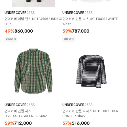
UNDERCOVER
26SS
UNDERCOVER
26SS
언더커버 데님 팬츠 UC1F45062 INDIGO
언더커버 긴팔 셔츠 US1F44011WHITE
Blue
White
49
%
860,000
59
%
787,000
해외배송
해외배송
UNDERCOVER
26SS
UNDERCOVER
26SS
언더커버 긴팔 셔츠
언더커버 반팔 티셔츠 UC1F1802 1BLK
US1F44012GREENCK Green
BORDER Black
59
%
712,000
57
%
516,000