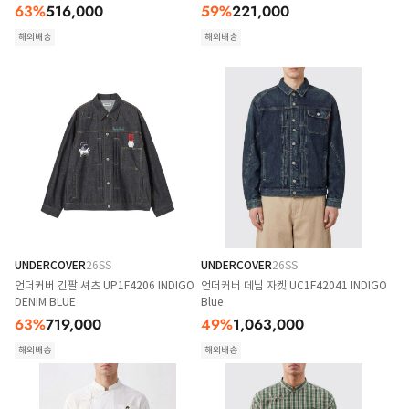
63
%
516,000
59
%
221,000
해외배송
해외배송
UNDERCOVER
26SS
UNDERCOVER
26SS
언더커버 긴팔 셔츠 UP1F4206 INDIGO
언더커버 데님 자켓 UC1F42041 INDIGO
DENIM BLUE
Blue
63
%
719,000
49
%
1,063,000
해외배송
해외배송