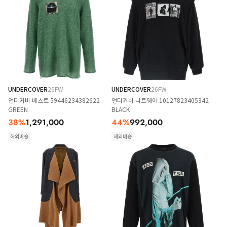
UNDERCOVER
26FW
UNDERCOVER
26FW
언더커버 베스트 59446234382622
언더커버 니트웨어 10127823405342
GREEN
BLACK
38
%
1,291,000
44
%
992,000
해외배송
해외배송