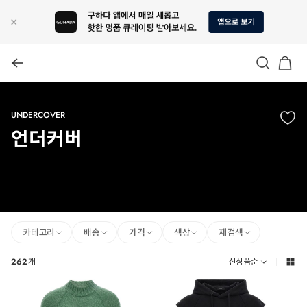
UNDERCOVER
언더커버
카테고리
배송
가격
색상
재검색
262
개
신상품순