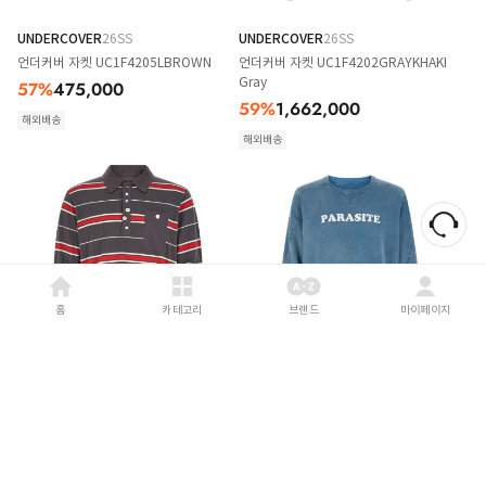
UNDERCOVER
26SS
UNDERCOVER
26SS
언더커버 자켓 UC1F4205LBROWN
언더커버 자켓 UC1F4202GRAYKHAKI
Gray
57
%
475,000
59
%
1,662,000
해외배송
해외배송
홈
카테고리
브랜드
마이페이지
UNDERCOVER
26SS
UNDERCOVER
26SS
언더커버 폴로 티셔츠
언더커버 긴팔 티셔츠
UC1F48042GRAYBORDER
UC1F48081LIGHTBLUE Light Blue
57
%
552,000
57
%
475,000