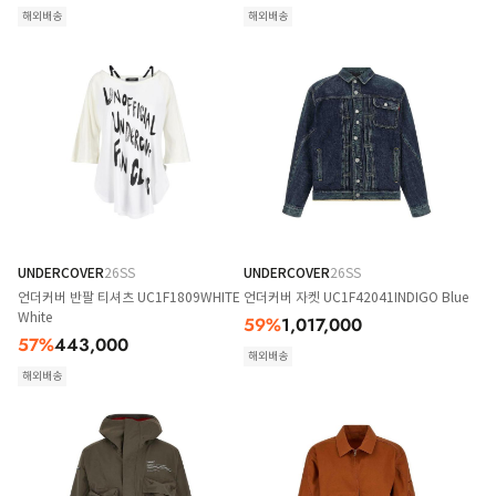
해외배송
해외배송
UNDERCOVER
26SS
UNDERCOVER
26SS
언더커버 반팔 티셔츠 UC1F1809WHITE
언더커버 자켓 UC1F42041INDIGO Blue
White
59
%
1,017,000
57
%
443,000
해외배송
해외배송