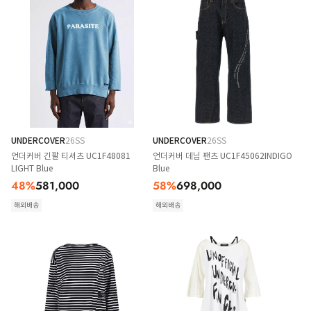
UNDERCOVER
26SS
UNDERCOVER
26SS
언더커버 긴팔 티셔츠 UC1F48081
언더커버 데님 팬츠 UC1F45062INDIGO
LIGHT Blue
Blue
48
%
581,000
58
%
698,000
해외배송
해외배송