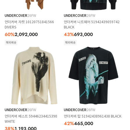
UNDERCOVER
26FW
UNDERCOVER
26FW
언더커버 자켓 10120751841566
언더커버 니트웨어 51942439059742
DIVERS
BLACK
60
%
2,092,000
43
%
693,000
해외배송
해외배송
UNDERCOVER
26FW
UNDERCOVER
26FW
언더커버 베스트 59446234415390
언더커버 탑 51942438961438 BLACK
WHITE
42
%
465,000
38
%
1,193,000