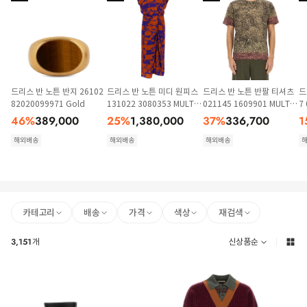
드리스 반 노튼 반지 26102
드리스 반 노튼 미디 원피스
드리스 반 노튼 반팔 티셔츠
드
82020099971 Gold
131022 3080353 MULTIC
021145 1609901 MULTIC
7
OLOUR
OLOUR
46
%
389,000
25
%
1,380,000
37
%
336,700
1
해외배송
해외배송
해외배송
카테고리
배송
가격
색상
재검색
3,151
개
신상품순