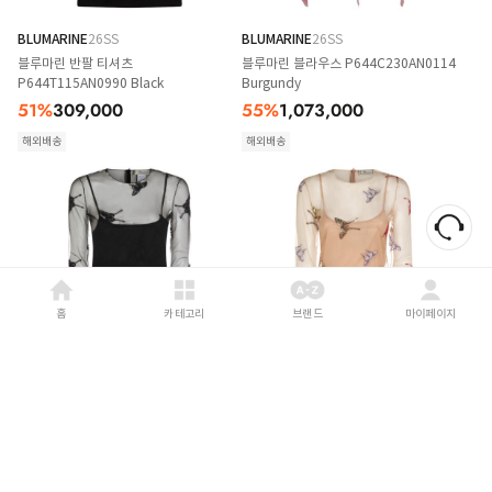
BLUMARINE
26SS
BLUMARINE
26SS
블루마린 반팔 티셔츠
블루마린 블라우스 P644C230AN0114
P644T115AN0990 Black
Burgundy
51
%
309,000
55
%
1,073,000
해외배송
해외배송
홈
카테고리
브랜드
마이페이지
BLUMARINE
26SS
BLUMARINE
26SS
블루마린 블라우스 P644C262AF0990
블루마린 블라우스 P644C262AF8209
Black
Neutrals
54
%
638,000
54
%
638,000