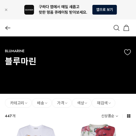
BLUMARINE
블루마린
카테고리
배송
가격
색상
재검색
447
개
신상품순