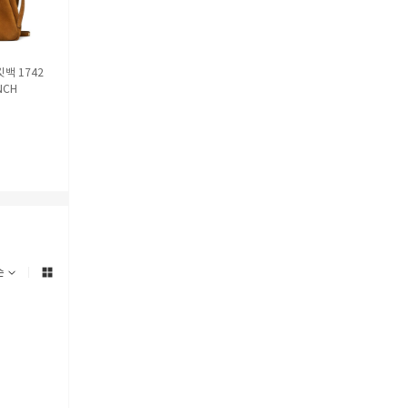
백 1742
토리버치 숄더백 18583125
토리버치 뮬/슬리퍼 18486
토리버치 스니커
NCH
0 BEIGE
8 405 NAVY
037 GREY
1,477,000
50
%
258,000
53
%
395,
해외배송
해외배송
해외배송
순