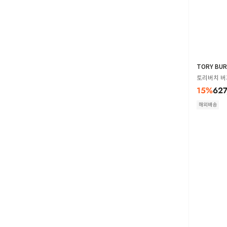
TORY BU
토리버치 버지
15
%
627
해외배송