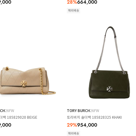
9,000
28
%
664,000
해외배송
RCH
26FW
TORY BURCH
26FW
백 185829020 BEIGE
토리버치 숄더백 185828325 KHAKI
9,000
29
%
954,000
해외배송