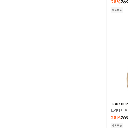
28
%
76
해외배송
TORY BU
토리버치 숄더
28
%
76
해외배송