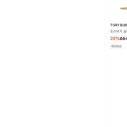
TORY BU
토리버치 숄더
28
%
66
해외배송