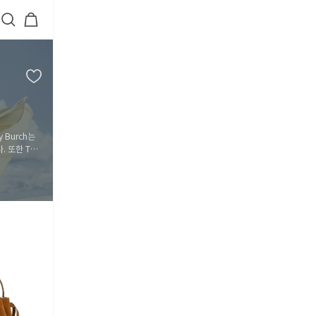
 Burch는
. 또한 Tor
5
6
7