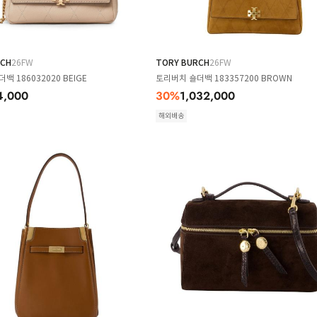
RCH
26FW
TORY BURCH
26FW
백 186032020 BEIGE
토리버치 숄더백 183357200 BROWN
4,000
30
%
1,032,000
해외배송