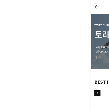
TORY BUR
토
Tory Bu
"afford
y Burch
더보기
BEST 
1