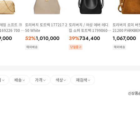
레밍 소프트 크
토리버치 토트백 177217 2
토리버치 / 여성 에버 레디
토리버치 로미 버킷
9226 700 B
50 White
집 쇼퍼 토트백 179986001
21200 PARKBE
Black BPG
9,000
52
%
1,010,000
39
%
734,400
1,067,000
해외배송
당일출고
해외배송
리
배송
가격
색상
재검색
신상품