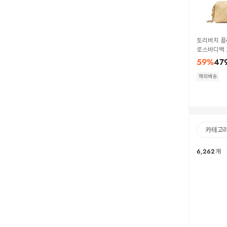
토리버치 플
로스바디백 16
eige
59
%
47
해외배송
카테고
6,262
개