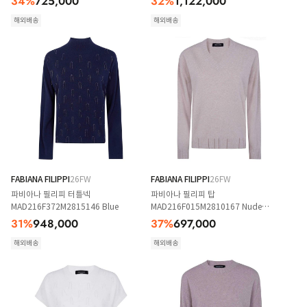
34
%
725,000
32
%
1,122,000
해외배송
해외배송
FABIANA FILIPPI
26FW
FABIANA FILIPPI
26FW
파비아나 필리피 터틀넥
파비아나 필리피 탑
MAD216F372M2815146 Blue
MAD216F015M2810167 Nude
Neutrals
31
%
948,000
37
%
697,000
해외배송
해외배송