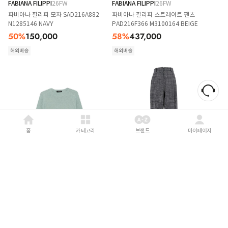
FABIANA FILIPPI
26FW
FABIANA FILIPPI
26FW
파비아나 필리피 모자 SAD216A882
파비아나 필리피 스트레이트 팬츠
N1285146 NAVY
PAD216F366 M3100164 BEIGE
50
%
150,000
58
%
437,000
해외배송
해외배송
홈
카테고리
브랜드
마이페이지
FABIANA FILIPPI
26FW
FABIANA FILIPPI
26FW
파비아나 필리피 스웨터 MAD216F097
파비아나 필리피 팬츠
D2966175 GREEN
PAD216F298D983 Grey
60
%
745,000
7
%
1,986,000
해외배송
해외배송