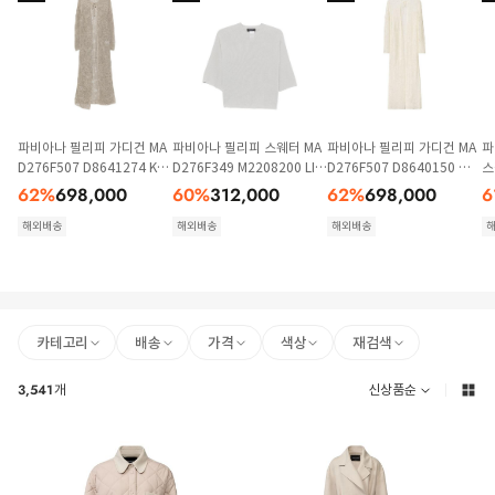
파비아나 필리피 가디건 MA
파비아나 필리피 스웨터 MA
파비아나 필리피 가디건 MA
파
D276F507 D8641274 KAK
D276F349 M2208200 LIG
D276F507 D8640150 WH
스
I
HT BLUE
ITE
6
62
%
698,000
60
%
312,000
62
%
698,000
6
해외배송
해외배송
해외배송
카테고리
배송
가격
색상
재검색
3,541
개
신상품순