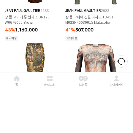
JEAN PAUL GAULTIER
26SS
JEAN PAUL GAULTIER
26SS
장 폴 고티에 롱 원피스 DR129
장 폴 고티에 긴팔 티셔츠 TO451
W0676000 Brown
M023P40030015 Multicolor
43
%
1,160,000
41
%
507,000
해외배송
해외배송
홈
카테고리
브랜드
마이페이지
JEAN PAUL GAULTIER
26SS
JEAN PAUL GAULTIER
26SS
장 폴 고티에 롱 스커트 SK041
장 폴 고티에 긴팔 티셔츠 TO456
M020P1090 Multicolor
M026P636000 Multicolor
42
%
561,000
41
%
507,000