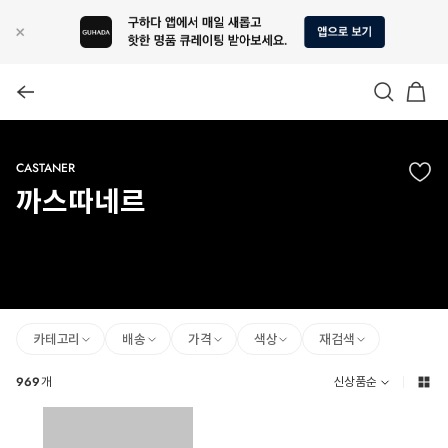
CASTANER
까스따네르
카테고리
배송
가격
색상
재검색
969
개
신상품순