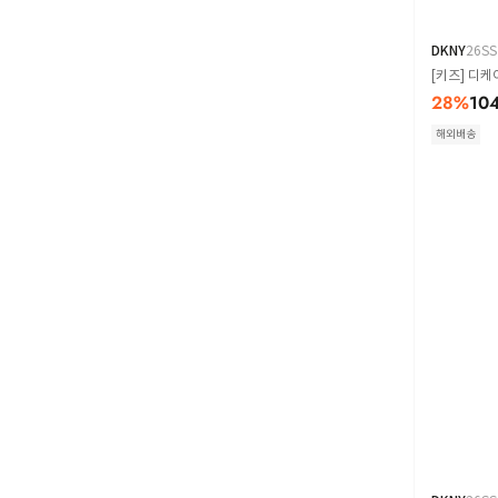
DKNY
26SS
[키즈] 디케
28
%
10
해외배송