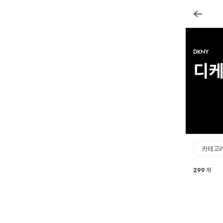
DKNY
디
카테고
299
개