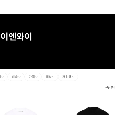
케이엔와이
리
배송
가격
색상
재검색
신상품