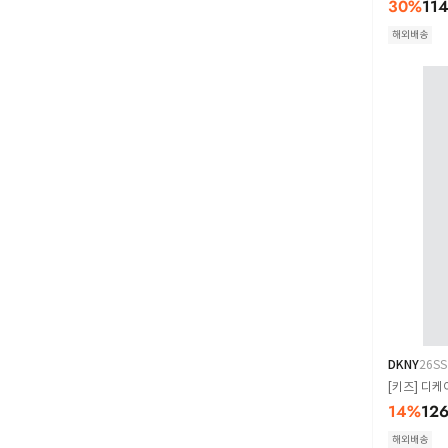
30
%
11
해외배송
DKNY
26SS
[키즈] 디케이
14
%
126
해외배송