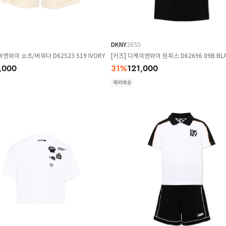
DKNY
26SS
이엔와이 쇼츠/버뮤다 D62523 519 IVORY
[키즈] 디케이엔와이 원피스 D62696 09B BL
,000
31
%
121,000
해외배송