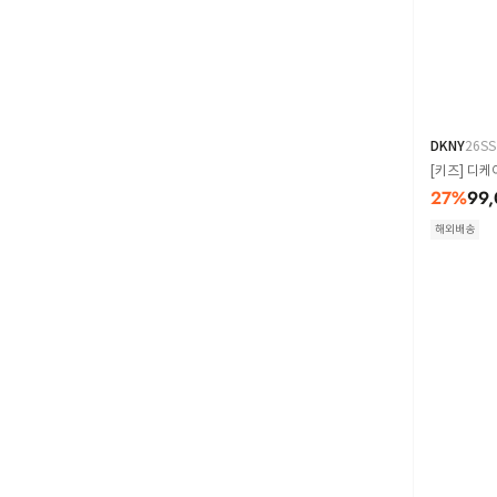
DKNY
26SS
[키즈] 디케
27
%
99,
해외배송