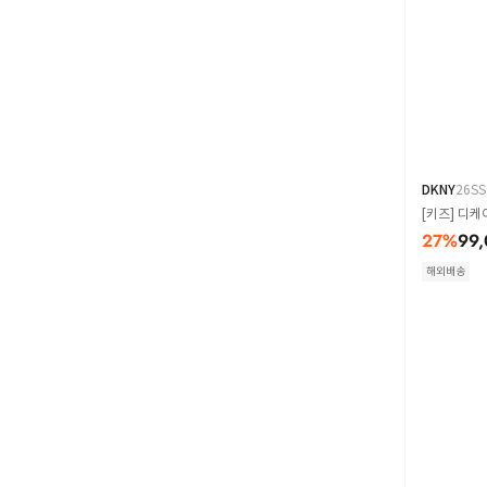
DKNY
26SS
[키즈] 디케
27
%
99,
해외배송