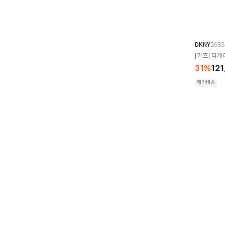
DKNY
26SS
[키즈] 디케
31
%
121
해외배송