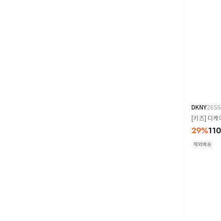
DKNY
26SS
[키즈] 디케
29
%
11
해외배송