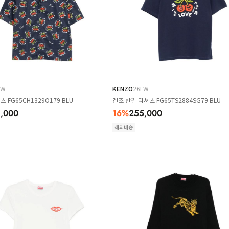
FW
KENZO
26FW
츠 FG65CH1329O179 BLU
겐조 반팔 티셔츠 FG65TS2884SG79 BLU
,000
16
%
255,000
해외배송