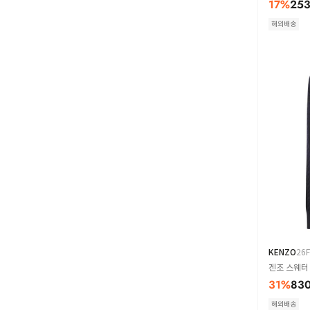
17
%
253
해외배송
KENZO
26
겐조 스웨터 F
31
%
830
해외배송