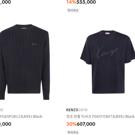
,000
14
%
555,000
해외배송
FW
KENZO
26FW
G65PU8123LK99J Black
겐조 반팔 티셔츠 FG65TO8073LB99J Black
,000
30
%
607,000
해외배송