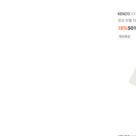
KENZO
26
겐조 반팔 티셔
18
%
501
해외배송