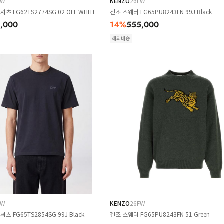
FW
KENZO
26FW
츠 FG62TS2774SG 02 OFF WHITE
겐조 스웨터 FG65PU8243FN 99J Black
,000
14
%
555,000
해외배송
FW
KENZO
26FW
츠 FG65TS2854SG 99J Black
겐조 스웨터 FG65PU8243FN 51 Green