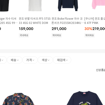
Tiger 자수 티셔
겐조 반팔 티셔츠 FF5 5TS5
겐조 Boke Flower 자수 코
[주니어] 겐조 풀오
205 4SG 99J
33 4SG 02 WHITE DOM
튼셔츠 FG55SW2034MJ 7
8 47F PINK
M
6 BLEUMARINE
0
159,000
291,000
30
%
219,00
국내배송
해외배송
해외배송
리
배송
가격
색상
재검색
신상품