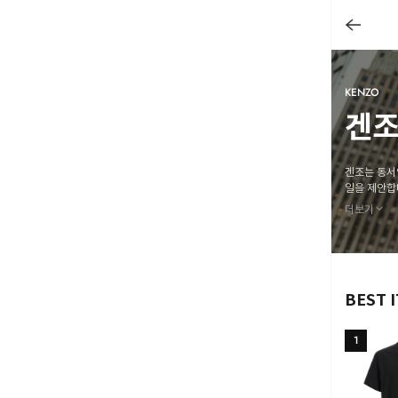
KENZO
겐
겐조는 동서
일을 제안합
활기찬 패션
더보기
BEST 
1