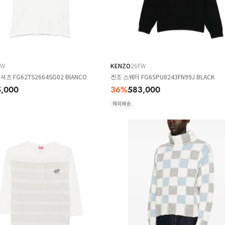
FW
KENZO
26FW
셔츠 FG62TS2664SG02 BIANCO
겐조 스웨터 FG65PU8243FN99J BLACK
,000
36
%
583,000
해외배송