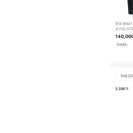
겐조 Wild 
츠 FG5 5TS
BLACK DO
140,00
국내배송
카테고
3,338
개