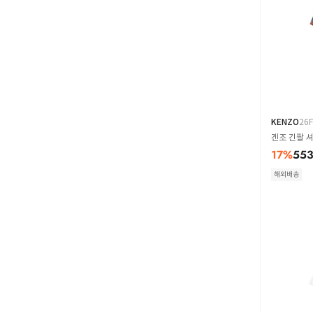
KENZO
26
겐조 긴팔 셔
17
%
553
해외배송