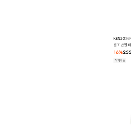
KENZO
26
겐조 반팔 티
16
%
255
해외배송