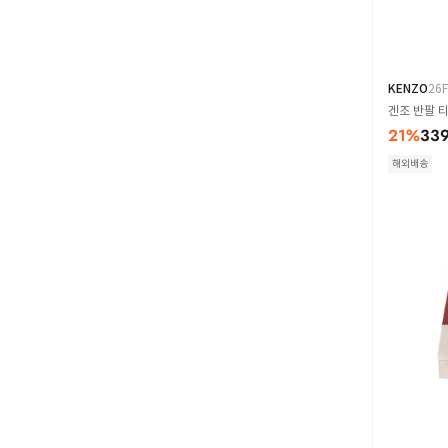
KENZO
26
겐조 반팔 티셔
21
%
339
해외배송