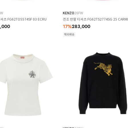
FW
KENZO
26FW
츠 FG62TO5574SF 03 ECRU
겐조 반팔 티셔츠 FG62TS2774SG 25 CARM
,000
17
%
283,000
해외배송