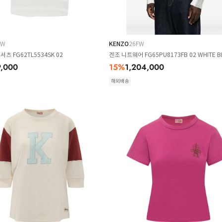
FW
KENZO
26FW
츠 FG62TL5534SK 02
겐조 니트웨어 FG65PU8173FB 02 WHITE B
,000
15
%
1,204,000
해외배송