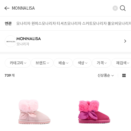
연관
모나리자 원피스
모나리자 티셔츠
모나리자 스커트
모나리자 풀오버
모나리자
MONNALISA
모나리자
카테고리
브랜드
배송
색상
가격
재검색
739
개
신상품순