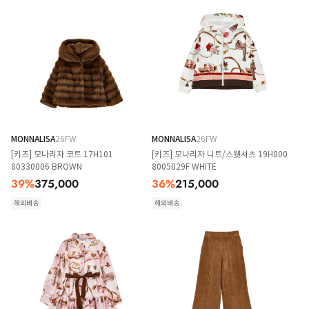
MONNALISA
26FW
MONNALISA
26FW
[키즈] 모나리자 코트 17H101
[키즈] 모나리자 니트/스웻셔츠 19H800
80330006 BROWN
8005029F WHITE
39
%
375,000
36
%
215,000
해외배송
해외배송