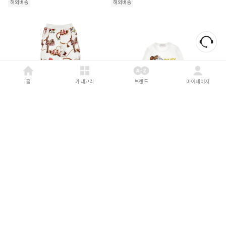
해외배송
해외배송
홈
카테고리
브랜드
마이페이지
MONNALISA
26FW
MONNALISA
26FW
[키즈] 모나리자 스트레이트 팬츠
[키즈] 모나리자 티셔츠 11H622
19H401 8005029F WHITE
82010156 WHITE
34
%
168,000
33
%
153,000
해외배송
해외배송