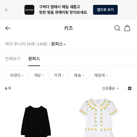
키즈
여아 주니어 (9세~16세)
원피스
전체보기
원피스
브랜드
색상
가격
배송
재검색
6
개
신상품순