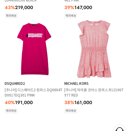
LDA4360100 BLACK
462 PINK
43
%
219,000
39
%
147,000
해외배송
해외배송
DSQUARED2
MICHAEL KORS
[주니어] 디스퀘어드2 원피스 DQ0884T
[주니어] 마이클 코어스 원피스 R12106T
D0017DQ301 PINK
977 RED
40
%
191,000
38
%
161,000
해외배송
해외배송