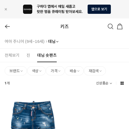
키즈
여아 주니어 (9세~16세)
데님
전체보기
진
데님 숏팬츠
브랜드
색상
가격
배송
재검색
1
개
신상품순