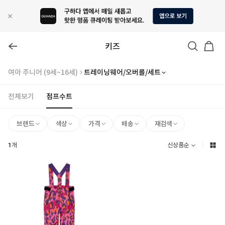
키즈
여아 주니어 (9세~16세)
트레이닝웨어/오버롤/세트
전체보기
점프수트
브랜드
색상
가격
배송
재검색
1
개
신상품순