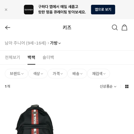
키즈
남아 주니어 (9세~16세)
가방
전체보기
백팩
숄더백
브랜드
색상
가격
배송
재검색
1
개
신상품순