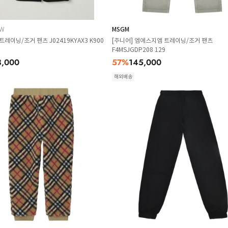
FW
MSGM
 트레이닝/조거 팬츠 J02419KYAX3 K900
[주니어] 엠에스지엠 트레이닝/조거 팬츠
F4MSJGDP208 129
3,000
57
%
145,000
해외배송