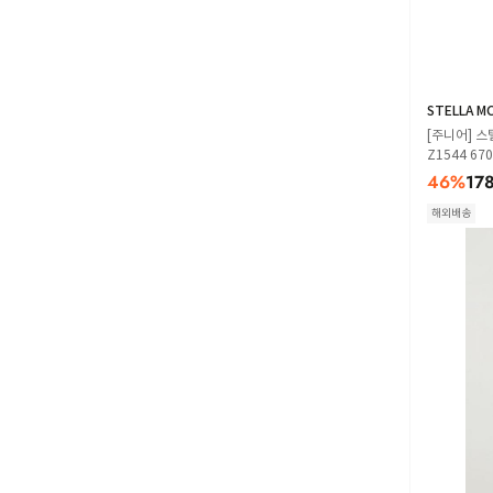
STELLA M
[주니어] 스
Z1544 670 
46
%
17
해외배송