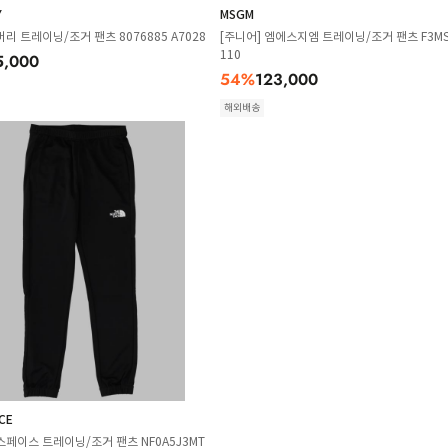
Y
MSGM
버리 트레이닝/조거 팬츠 8076885 A7028
[주니어] 엠에스지엠 트레이닝/조거 팬츠 F3MS
110
5,000
54
%
123,000
해외배송
CE
스페이스 트레이닝/조거 팬츠 NF0A5J3MT