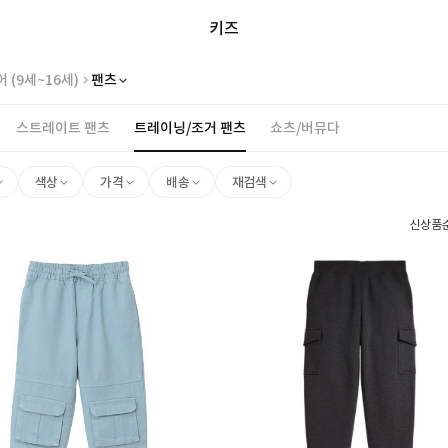
키즈
 (9세~16세)
팬츠
스트레이트 팬츠
트레이닝/조거 팬츠
쇼츠/버뮤다
색상
가격
배송
재검색
신상품