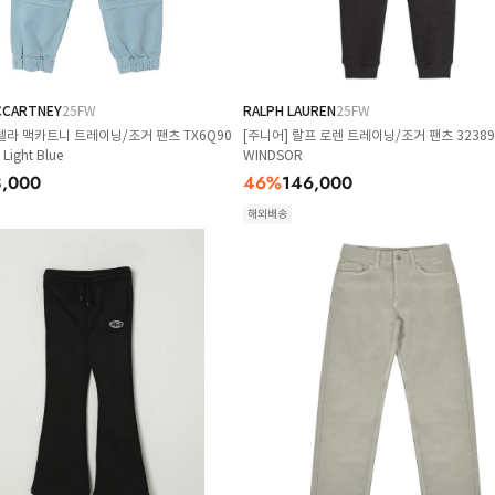
CCARTNEY
25FW
RALPH LAUREN
25FW
텔라 맥카트니 트레이닝/조거 팬츠 TX6Q90
[주니어] 랄프 로렌 트레이닝/조거 팬츠 32389
Light Blue
WINDSOR
8,000
46
%
146,000
해외배송