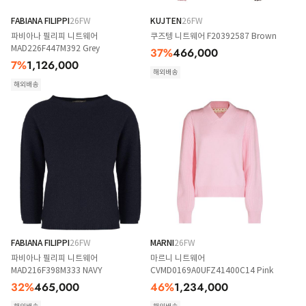
FABIANA FILIPPI
26FW
KUJTEN
26FW
파비아나 필리피 니트웨어
쿠즈텡 니트웨어 F20392587 Brown
MAD226F447M392 Grey
37
%
466,000
7
%
1,126,000
해외배송
해외배송
FABIANA FILIPPI
26FW
MARNI
26FW
파비아나 필리피 니트웨어
마르니 니트웨어
MAD216F398M333 NAVY
CVMD0169A0UFZ41400C14 Pink
32
%
465,000
46
%
1,234,000