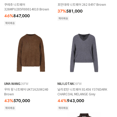
쿠레쥬 니트웨어
포만데레 니트웨어 262 8497 Brown
326MPU285FI00014010 Brown
37
%
581,000
46
%
847,000
해외배송
해외배송
UMA WANG
26FW
NILI LOTAN
26FW
우마 왕 니트웨어 UK7162UW240
닐리로탄 니트웨어 81456 Y376DARK
Brown
CHARCOAL MELANGE Grey
43
%
570,000
44
%
943,000
해외배송
해외배송