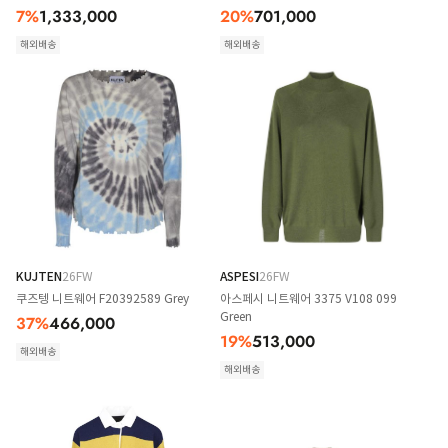
7
%
1,333,000
20
%
701,000
해외배송
해외배송
KUJTEN
26FW
ASPESI
26FW
쿠즈텡 니트웨어 F20392589 Grey
아스페시 니트웨어 3375 V108 099
Green
37
%
466,000
19
%
513,000
해외배송
해외배송