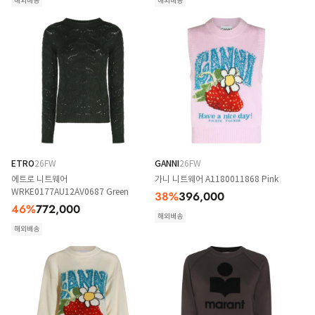
해외배송
해외배송
ETRO
26FW
GANNI
26FW
에트로 니트웨어
가니 니트웨어 A1180011868 Pink
WRKE0177AU12AV0687 Green
38
%
396,000
46
%
772,000
해외배송
해외배송