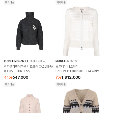
해외배송
해외배송
ISABEL MARANT ETOILE
26FW
MONCLER
26FW
이자벨마랑에뚜왈 니트웨어 CA0189FA
몽클레어 니트웨어
D3L05E01BK Black
L20939B51000A9018034 White
41
%
647,000
7
%
1,812,000
해외배송
해외배송