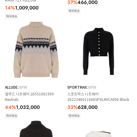
M438 713 YELLOW
37
%
466,000
14
%
1,009,000
해외배송
해외배송
ALLUDE
26FW
SPORTMAX
26FW
얼루드 니트웨어 26551001909
스포트막스 니트웨어
Neutrals
2622346011600SPXLIRICA006 Black
44
%
1,032,000
33
%
628,000
해외배송
해외배송