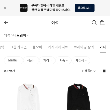
여성
의류
니트웨어
틀넥
크롭 가디건
풀오버
캐시미어 니트
트레이닝 상의
기타
브랜드
색상
가격
배송
재검색
2,172
개
신상품순