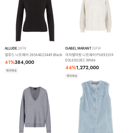
ALLUDE
26FW
ISABEL MARANT
26FW
얼루드 니트웨어 26564023449 Black
이자벨마랑 니트웨어 PU0931FA
D3L03I23EC White
41
%
384,000
44
%
1,272,000
해외배송
해외배송