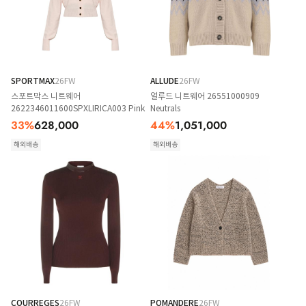
SPORTMAX
26FW
ALLUDE
26FW
스포트막스 니트웨어
얼루드 니트웨어 26551000909
2622346011600SPXLIRICA003 Pink
Neutrals
33
%
628,000
44
%
1,051,000
해외배송
해외배송
COURREGES
26FW
POMANDERE
26FW