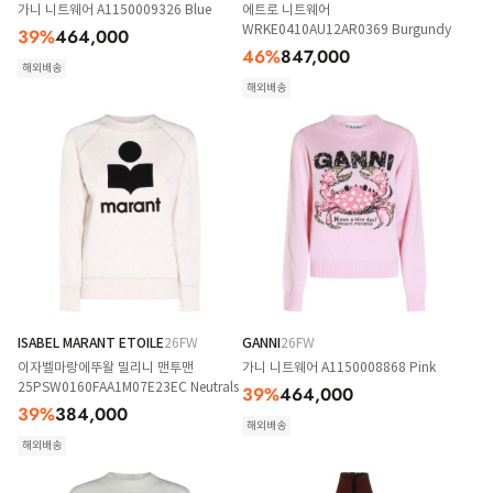
가니 니트웨어 A1150009326 Blue
에트로 니트웨어
WRKE0410AU12AR0369 Burgundy
39
%
464,000
46
%
847,000
해외배송
해외배송
ISABEL MARANT ETOILE
26FW
GANNI
26FW
이자벨마랑에뚜왈 밀리니 맨투맨
가니 니트웨어 A1150008868 Pink
25PSW0160FAA1M07E23EC Neutrals
39
%
464,000
39
%
384,000
해외배송
해외배송