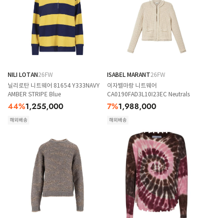
NILI LOTAN
26FW
ISABEL MARANT
26FW
닐리로탄 니트웨어 81654 Y333NAVY
이자벨마랑 니트웨어
AMBER STRIPE Blue
CA0190FAD3L10I23EC Neutrals
44
%
1,255,000
7
%
1,988,000
해외배송
해외배송