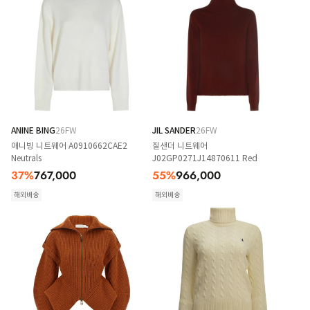
ANINE BING
26FW
JIL SANDER
26FW
애니빙 니트웨어 A0910662CAE2
질샌더 니트웨어
Neutrals
J02GP0271J14870611 Red
37
%
767,000
55
%
966,000
해외배송
해외배송