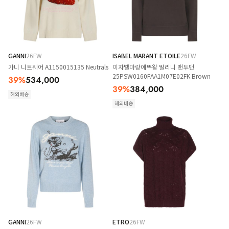
GANNI
26FW
ISABEL MARANT ETOILE
26FW
가니 니트웨어 A1150015135 Neutrals
이자벨마랑에뚜왈 밀리니 맨투맨
25PSW0160FAA1M07E02FK Brown
39
%
534,000
39
%
384,000
해외배송
해외배송
GANNI
26FW
ETRO
26FW