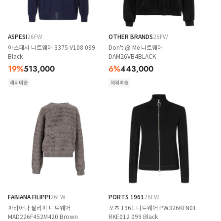
ASPESI
26FW
OTHER BRANDS
26FW
아스페시 니트웨어 3375 V108 099
Don't @ Me 니트웨어
Black
DAM26VB4BLACK
19
%
513,000
6
%
443,000
해외배송
해외배송
FABIANA FILIPPI
26FW
PORTS 1961
26FW
파비아나 필리피 니트웨어
포츠 1961 니트웨어 PW326KFN01
MAD226F452M420 Brown
RKE012 099 Black