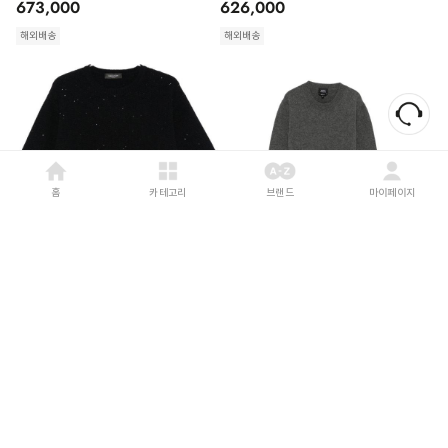
673,000
626,000
해외배송
해외배송
홈
카테고리
브랜드
마이페이지
FABIANA FILIPPI
26FW
A.P.C.
26FW
파비아나 필리피 니트웨어
아페쎄 니트웨어 WOASW F23498 PLC
MAD216F388M327 NAVY
GREY
33
%
580,000
14
%
420,000
해외배송
해외배송