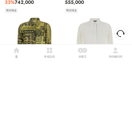
33
%
742,000
555,000
해외배송
해외배송
홈
카테고리
브랜드
마이페이지
MOMONI
26FW
PESERICO
26FW
모모니 블라우스/셔츠
페세리코 블라우스/셔츠 신축성 있는 면
266MMOSH00126601MO7774
셔츠와 블라우스 세트 (흰색)
Yellow
21
%
486,000
33
%
782,000
해외배송
해외배송