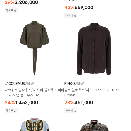
BROWN
29
%
2,206,000
42
%
669,000
해외배송
해외배송
JACQUEMUS
26FW
PINKO
26FW
자크뮈스 블라우스/셔츠 라 블라우스 하바
핑코 블라우스/셔츠 105593A3L1L72
나 셔츠 앤 블라우스 그레이
Brown
24
%
1,453,000
23
%
461,000
해외배송
해외배송