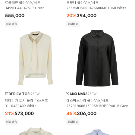
르플레인 블라우스/셔츠
모모니 블라우스/셔츠
3459LE44342517 Green
266MMOSH00426606MO1360 White
555,000
20
%
394,000
해외배송
해외배송
FEDERICA TOSI
26FW
'S MAX MARA
26FW
페데리카 토시 블라우스/셔츠
에스막스마라 블라우스/셔츠
3110430402 White
2629196061600SMMOPERA016 Grey
21
%
573,000
45
%
306,000
해외배송
해외배송