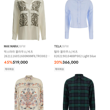
MAX MARA
26FW
TELA
26FW
막스마라 블라우스/셔츠
텔라 블라우스/셔츠
2621116051600MXMFILTRO002
020219010488P002 Light blue
White
45
%
519,000
20
%
366,000
해외배송
해외배송