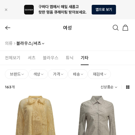
여성
의류
블라우스/셔츠
전체보기
셔츠
블라우스
튜닉
기타
브랜드
색상
가격
배송
재검색
163
개
신상품순