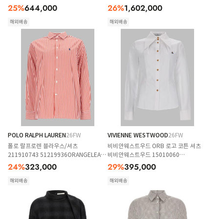
25
%
644,000
26
%
1,602,000
해외배송
해외배송
POLO RALPH LAUREN
26FW
VIVIENNE WESTWOOD
26FW
폴로 랄프로렌 블라우스/셔츠
비비안웨스트우드 ORB 로고 코튼 셔츠
211910743 51219936ORANGELEAF
비비안웨스트우드 15010060
WHITE
W009QA401 WHITE
24
%
323,000
29
%
395,000
해외배송
해외배송