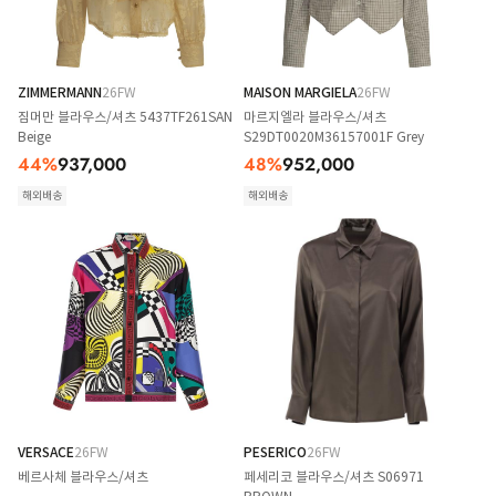
ZIMMERMANN
26FW
MAISON MARGIELA
26FW
짐머만 블라우스/셔츠 5437TF261SAN
마르지엘라 블라우스/셔츠
Beige
S29DT0020M36157001F Grey
44
%
937,000
48
%
952,000
해외배송
해외배송
VERSACE
26FW
PESERICO
26FW
베르사체 블라우스/셔츠
페세리코 블라우스/셔츠 S06971