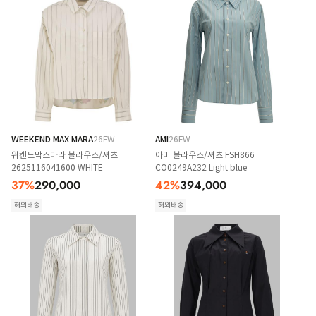
WEEKEND MAX MARA
26FW
AMI
26FW
위켄드막스마라 블라우스/셔츠
아미 블라우스/셔츠 FSH866
2625116041600 WHITE
CO0249A232 Light blue
37
%
290,000
42
%
394,000
해외배송
해외배송