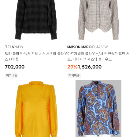
TELA
26FW
MAISON MARGIELA
26FW
텔라 블라우스/셔츠 비너스 셔츠와 블라우
마르지엘라 블라우스/셔츠 뾰족한 밑단 셔
스 (회색)
츠, 베이지색 셔츠와 블라우스
702,000
29
%
1,526,000
해외배송
해외배송