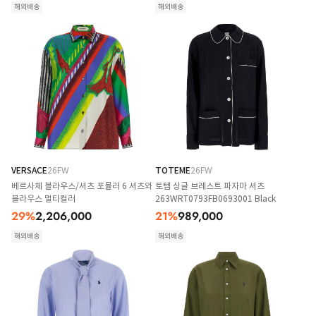
해외배송
해외배송
VERSACE
26FW
TOTEME
26FW
베르사체 블라우스/셔츠 포뮬러 6 셔츠와
토템 싱글 브레스트 파자마 셔츠
블라우스 멀티컬러
263WRT0793FB0693001 Black
29
%
2,206,000
21
%
989,000
해외배송
해외배송