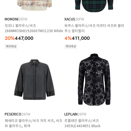
MOMONI
26FW
XACUS
26FW
모모니 블라우스/셔츠
싸쿠스 블라우스/셔츠 마르타 셔츠와 블라
266MMOSH01926607MO1230 White
우스 멀티컬러
20
%
447,000
4
%
411,000
해외배송
해외배송
PESERICO
26FW
LEPLAIN
26FW
페세리코 블라우스/셔츠 저지 셔츠, 셔츠
르플레인 블라우스/셔츠
와 블라우스, 회색
3459LE4434051 Black