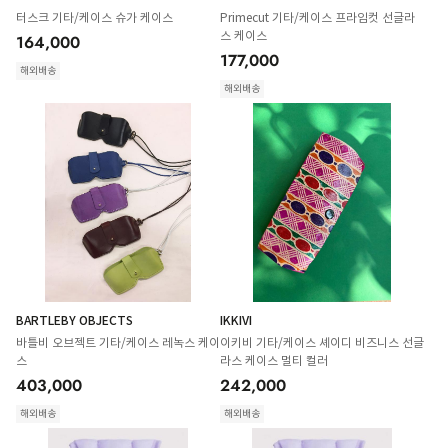
터스크 기타/케이스 슈가 케이스
Primecut 기타/케이스 프라임컷 선글라
스 케이스
164,000
177,000
해외배송
해외배송
BARTLEBY OBJECTS
IKKIVI
바틀비 오브젝트 기타/케이스 레녹스 케이
이키비 기타/케이스 셰이디 비즈니스 선글
스
라스 케이스 멀티 컬러
403,000
242,000
해외배송
해외배송