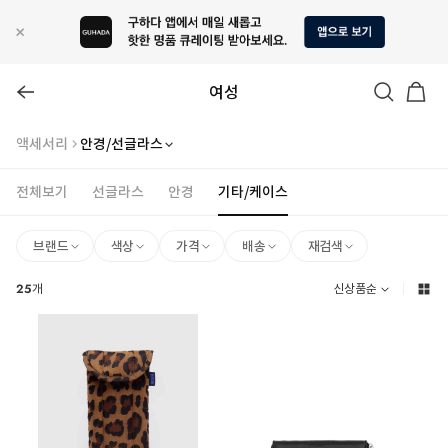
여성
액세서리
안경/선글라스
전체보기
선글라스
안경
기타/케이스
브랜드
색상
가격
배송
재검색
25
개
신상품순