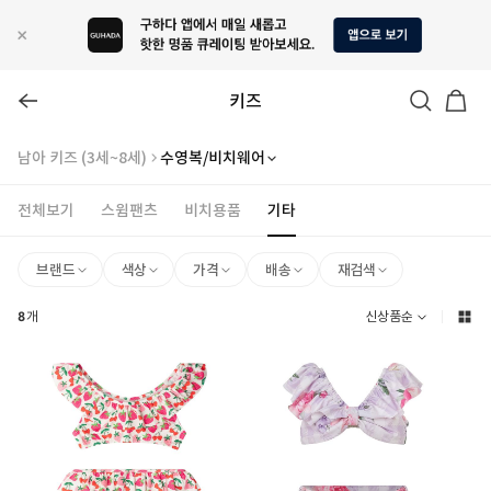
키즈
남아 키즈 (3세~8세)
수영복/비치웨어
전체보기
스윔팬츠
비치용품
기타
브랜드
색상
가격
배송
재검색
8
개
신상품순