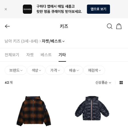
키즈
남아 키즈 (3세~8세)
자켓/베스트
전체보기
자켓
베스트
기타
브랜드
색상
가격
배송
재검색
42
개
신상품순