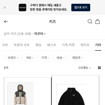
키즈
남아 키즈 (3세~8세)
아우터
코트
트렌치 코트
패딩
베스트
가죽 자켓
케이프
기타
브랜드
색상
가격
배송
재검색
3
개
신상품순