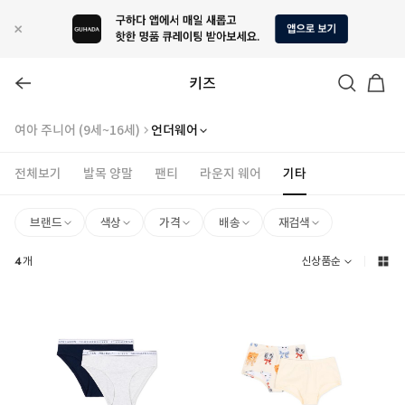
키즈
여아 주니어 (9세~16세)
언더웨어
전체보기
발목 양말
팬티
라운지 웨어
기타
브랜드
색상
가격
배송
재검색
4
개
신상품순