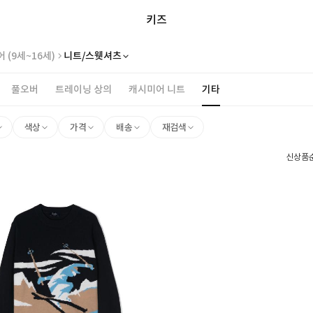
키즈
 (9세~16세)
니트/스웻셔츠
풀오버
트레이닝 상의
캐시미어 니트
기타
색상
가격
배송
재검색
신상품