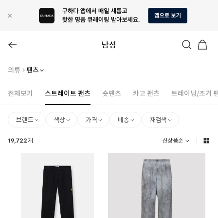
남성
의류
팬츠
전체보기
스트레이트 팬츠
숏팬츠
카고 팬츠
트레이닝/조거 
브랜드
색상
가격
배송
재검색
19,722
개
신상품순