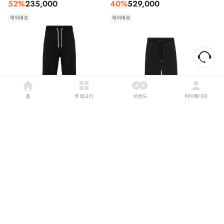
52
%
235,000
40
%
529,000
해외배송
해외배송
홈
카테고리
브랜드
마이페이지
BRUNELLO CUCINELLI
26FW
AMI
26FW
브루넬로 쿠치넬리 코튼 블렌드 트레이닝
아미 스트레이트 팬츠 HTR856 730045
팬츠 MM8313243G C101 BLACK
BLACK
57
%
845,000
41
%
343,000
해외배송
해외배송