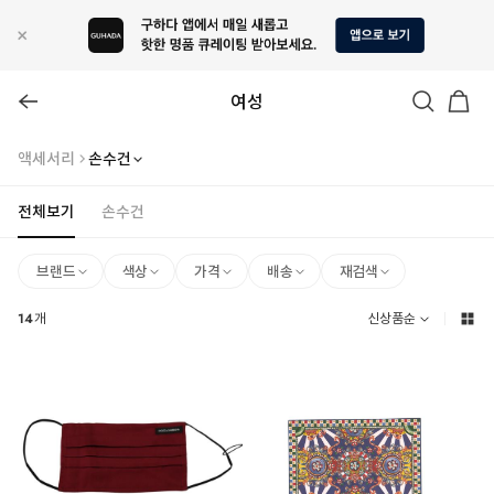
여성
액세서리
손수건
전체보기
손수건
브랜드
색상
가격
배송
재검색
14
개
신상품순