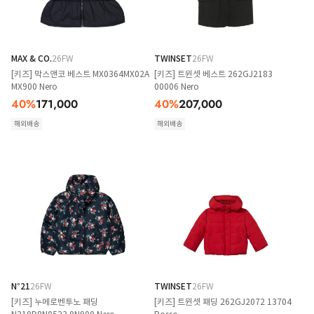
MAX & CO.
26FW
TWINSET
26FW
[키즈] 막스앤코 베스트 MX0364MX02A
[키즈] 트윈셋 베스트 262GJ2183
MX900 Nero
00006 Nero
40
%
171,000
40
%
207,000
해외배송
해외배송
N°21
26FW
TWINSET
26FW
[키즈] 누메로벤투노 패딩
[키즈] 트윈셋 패딩 262GJ2072 13704