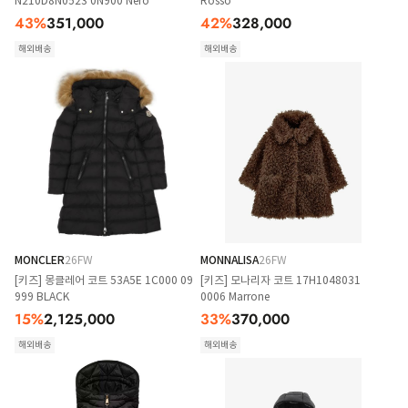
N210D8N0523 0N900 Nero
Rosso
43
%
351,000
42
%
328,000
해외배송
해외배송
MONCLER
26FW
MONNALISA
26FW
[키즈] 몽클레어 코트 53A5E 1C000 09
[키즈] 모나리자 코트 17H1048031
999 BLACK
0006 Marrone
15
%
2,125,000
33
%
370,000
해외배송
해외배송