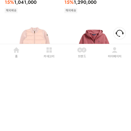
15
%
1,041,000
15
%
1,290,000
해외배송
해외배송
홈
카테고리
브랜드
마이페이지
MONCLER
26FW
POLO RALPH LAUREN
26FW
[키즈] 몽클레어 패딩 M4281 9B000 04
[키즈] 폴로 랄프로렌 캐주얼 자켓 313
511 PINK
950936 501 501 CANVAS PINK
14
%
764,000
22
%
252,000
해외배송
해외배송