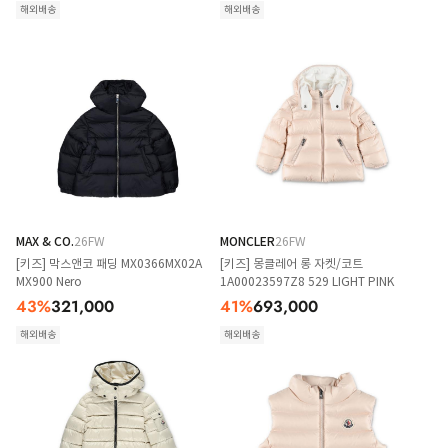
해외배송
해외배송
MAX & CO.
26FW
MONCLER
26FW
[키즈] 막스앤코 패딩 MX0366MX02A
[키즈] 몽클레어 롱 자켓/코트
MX900 Nero
1A00023597Z8 529 LIGHT PINK
43
%
321,000
41
%
693,000
해외배송
해외배송