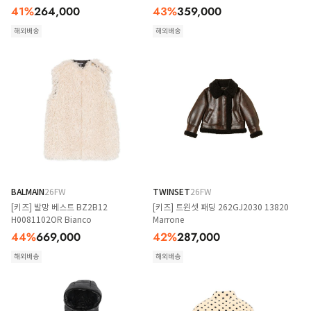
41
%
264,000
43
%
359,000
해외배송
해외배송
BALMAIN
26FW
TWINSET
26FW
[키즈] 발망 베스트 BZ2B12
[키즈] 트윈셋 패딩 262GJ2030 13820
H0081102OR Bianco
Marrone
44
%
669,000
42
%
287,000
해외배송
해외배송