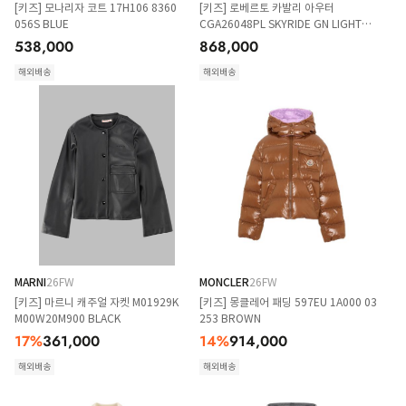
[키즈] 모나리자 코트 17H106 8360
[키즈] 로베르토 카발리 아우터
056S BLUE
CGA26048PL SKYRIDE GN LIGHT
BLUE
538,000
868,000
해외배송
해외배송
MARNI
26FW
MONCLER
26FW
[키즈] 마르니 캐주얼 자켓 M01929K
[키즈] 몽클레어 패딩 597EU 1A000 03
M00W20M900 BLACK
253 BROWN
17
%
361,000
14
%
914,000
해외배송
해외배송