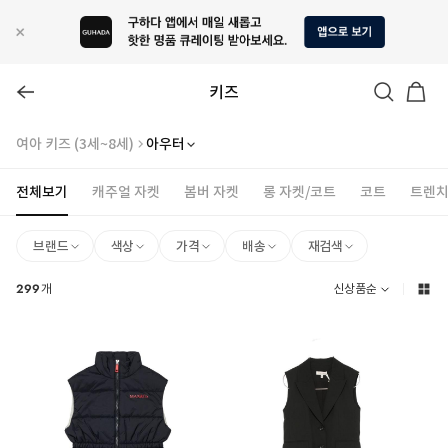
키즈
여아 키즈 (3세~8세)
아우터
전체보기
캐주얼 자켓
봄버 자켓
롱 자켓/코트
코트
트렌치
브랜드
색상
가격
배송
재검색
299
개
신상품순